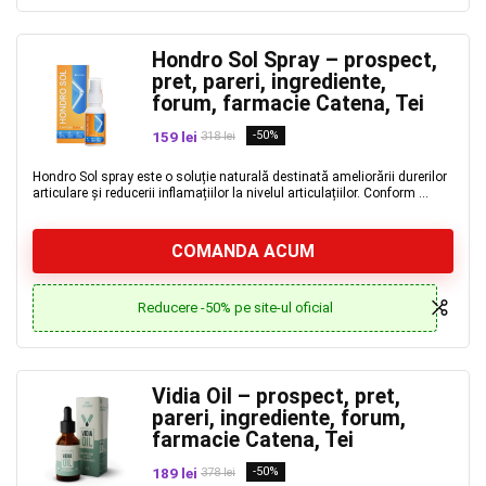
Hondro Sol Spray – prospect,
pret, pareri, ingrediente,
forum, farmacie Catena, Tei
159 lei
-50%
318 lei
Hondro Sol spray este o soluție naturală destinată ameliorării durerilor
articulare și reducerii inflamațiilor la nivelul articulațiilor. Conform ...
COMANDA ACUM
Reducere -50% pe site-ul oficial
Vidia Oil – prospect, pret,
pareri, ingrediente, forum,
farmacie Catena, Tei
189 lei
-50%
378 lei