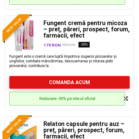
BEST VALUE
Fungent cremă pentru micoza
– preț, păreri, prospect, forum,
farmacii, efect
179 RON
-50%
358 RON
Fungent este o cremă care luptă împotriva ciupercii picioarelor și
unghiilor, combate mâncărimea, descuamarea și iritarea pielii
picioarelor, contribuie la ...
COMANDA ACUM
Reducere -50% pe site-ul oficial
BEST VALUE
Relaton capsule pentru auz –
preț, păreri, prospect, forum,
farmacii, efect