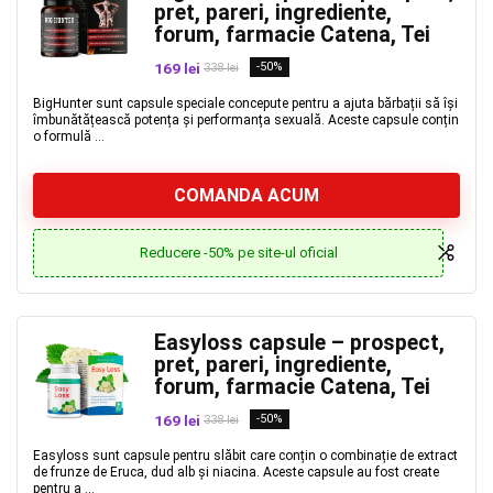
pret, pareri, ingrediente,
forum, farmacie Catena, Tei
169 lei
-50%
338 lei
BigHunter sunt capsule speciale concepute pentru a ajuta bărbații să își
îmbunătățească potența și performanța sexuală. Aceste capsule conțin
o formulă ...
COMANDA ACUM
Reducere -50% pe site-ul oficial
Easyloss capsule – prospect,
pret, pareri, ingrediente,
forum, farmacie Catena, Tei
169 lei
-50%
338 lei
Easyloss sunt capsule pentru slăbit care conțin o combinație de extract
de frunze de Eruca, dud alb și niacina. Aceste capsule au fost create
pentru a ...