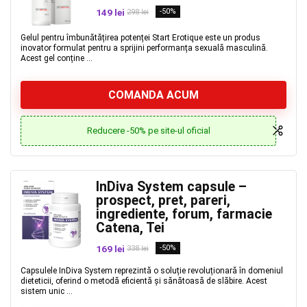
149 lei
-50%
298 lei
Gelul pentru îmbunătățirea potenței Start Erotique este un produs
inovator formulat pentru a sprijini performanța sexuală masculină.
Acest gel conține ...
COMANDA ACUM
Reducere -50% pe site-ul oficial
InDiva System capsule –
prospect, pret, pareri,
ingrediente, forum, farmacie
Catena, Tei
169 lei
-50%
338 lei
Capsulele InDiva System reprezintă o soluție revoluționară în domeniul
dieteticii, oferind o metodă eficientă și sănătoasă de slăbire. Acest
sistem unic ...