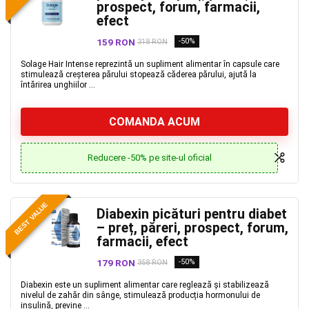
prospect, forum, farmacii,
efect
159 RON
-50%
318 RON
Solage Hair Intense reprezintă un supliment alimentar în capsule care
stimulează creșterea părului stopează căderea părului, ajută la
întărirea unghiilor ...
COMANDA ACUM
Reducere -50% pe site-ul oficial
BEST VALUE
Diabexin picături pentru diabet
– preț, păreri, prospect, forum,
farmacii, efect
179 RON
-50%
358 RON
Diabexin este un supliment alimentar care reglează și stabilizează
nivelul de zahăr din sânge, stimulează producția hormonului de
insulină, previne ...