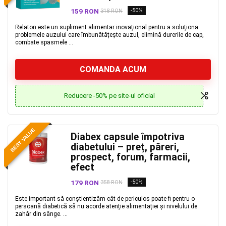
159 RON
-50%
318 RON
Relaton este un supliment alimentar inovațional pentru a soluționa
problemele auzului care îmbunătățește auzul, elimină durerile de cap,
combate spasmele ...
COMANDA ACUM
Reducere -50% pe site-ul oficial
BEST VALUE
Diabex capsule împotriva
diabetului – preț, păreri,
prospect, forum, farmacii,
efect
179 RON
-50%
358 RON
Este important să conștientizăm cât de periculos poate fi pentru o
persoană diabetică să nu acorde atenție alimentației și nivelului de
zahăr din sânge. ...