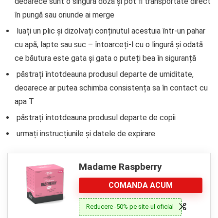
deoarece sunt o singură doză și pot fi transportate direct
în pungă sau oriunde ai merge
luați un plic și dizolvați conținutul acestuia într-un pahar
cu apă, lapte sau suc – întoarceți-l cu o lingură și odată
ce băutura este gata și gata o puteți bea în siguranță
păstrați întotdeauna produsul departe de umiditate,
deoarece ar putea schimba consistența sa în contact cu
apa T
păstrați întotdeauna produsul departe de copii
urmați instrucțiunile și datele de expirare
Madame Raspberry
COMANDA ACUM
Reducere -50% pe site-ul oficial