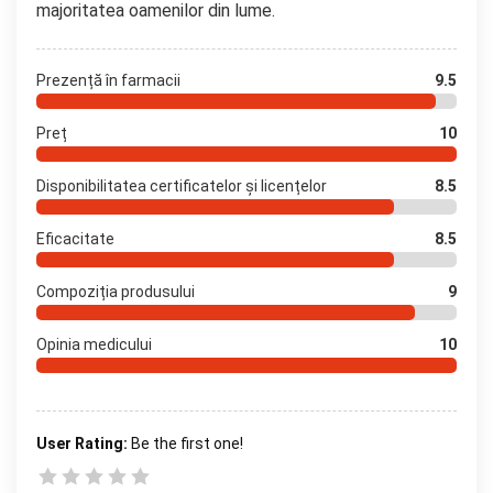
majoritatea oamenilor din lume.
Prezență în farmacii
9.5
Preț
10
Disponibilitatea certificatelor și licențelor
8.5
Eficacitate
8.5
Compoziția produsului
9
Opinia medicului
10
User Rating:
Be the first one!