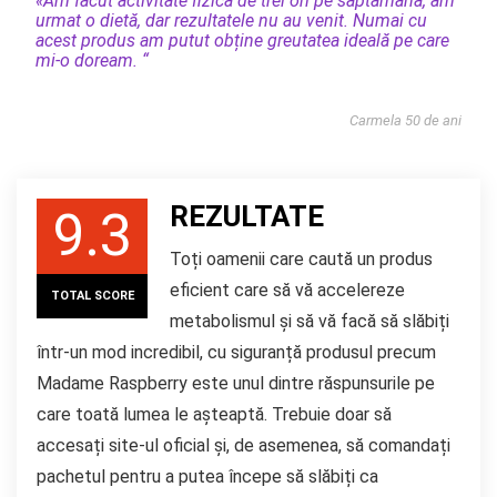
«Am făcut activitate fizică de trei ori pe săptămână, am
urmat o dietă, dar rezultatele nu au venit. Numai cu
acest produs am putut obține greutatea ideală pe care
mi-o doream. “
Carmela 50 de ani
REZULTATE
9.3
Toți oamenii care caută un produs
eficient care să vă accelereze
TOTAL SCORE
metabolismul și să vă facă să slăbiți
într-un mod incredibil, cu siguranță produsul precum
Madame Raspberry este unul dintre răspunsurile pe
care toată lumea le așteaptă. Trebuie doar să
accesați site-ul oficial și, de asemenea, să comandați
pachetul pentru a putea începe să slăbiți ca