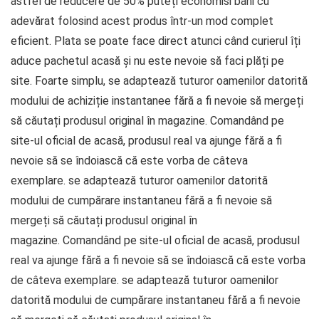
astfel de reducere de 50% puteți economisi bani cu
adevărat folosind acest produs într-un mod complet
eficient. Plata se poate face direct atunci când curierul îți
aduce pachetul acasă și nu este nevoie să faci plăți pe
site. Foarte simplu, se adaptează tuturor oamenilor datorită
modului de achiziție instantanee fără a fi nevoie să mergeți
să căutați produsul original în magazine. Comandând pe
site-ul oficial de acasă, produsul real va ajunge fără a fi
nevoie să se îndoiască că este vorba de câteva
exemplare. se adaptează tuturor oamenilor datorită
modului de cumpărare instantaneu fără a fi nevoie să
mergeți să căutați produsul original în
magazine. Comandând pe site-ul oficial de acasă, produsul
real va ajunge fără a fi nevoie să se îndoiască că este vorba
de câteva exemplare. se adaptează tuturor oamenilor
datorită modului de cumpărare instantaneu fără a fi nevoie