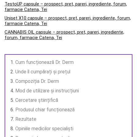
TestoUP capsule – prospect, pret, pareri, ingrediente, forum,
farmacie Catena, Tei
Uniset X10 capsule – prospect, pret, pareri, ingrediente, forum,
farmacie Catena, Tei
CANNABIS OIL capsule – prospect, pret, pareri, ingrediente,
forum, farmacie Catena, Tei
Cum funcționează Dr. Derm
Unde îl cumpărați și prețul
Compoziția Dr. Derm
Mod de utilizare și instrucțiuni
Cercetare științifică
Produsul chiar funcționează
Rezultate
Opiniile medicilor specialiști