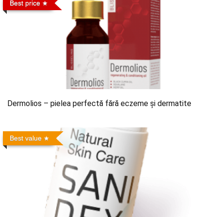
Best price
Dermolios – pielea perfectă fără eczeme și dermatite
Best value