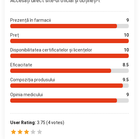
Accesați direct site-ul oficial și obțineți-l.
Prezență în farmacii
9
Preț
10
Disponibilitatea certificatelor și licențelor
10
Eficacitate
8.5
Compoziția produsului
9.5
Opinia medicului
9
User Rating:
3.75
(
4
votes)