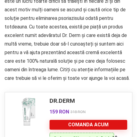
este un lucru foarte dificil să trăiești în fiecare zi și din
acest motiv mulți oameni se ascund și caută orice tip de
soluție pentru eliminarea psoriazisului odată pentru
totdeauna. Cu toate acestea, există pe piață un produs
excelent numit adevăratul Dr. Derm și care există deja de
multă vreme, trebuie doar să-l cunoașteți și suntem aici
pentru a vă ajuta prezentând această cremă excelentă
care este 100% naturală soluție și pe care deja folosesc
oameni din întreaga lume. Citiți cu atenție informațiile pe
care trebuie să vi le oferim și toate vor ajunge la voi acasă.
DR.DERM
159 RON
318 RON
COMANDA ACUM