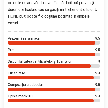
ce este cu adevărat ceva! Fie că doriți să preveniți
durerile articulare sau să găsiți un tratament eficient,
HONDROX poate fi o opțiune potrivită în ambele
cazuri.
Prezență în farmacii
9.5
Preț
9.5
Disponibilitatea certificatelor și licențelor
9
Eficacitate
9.3
Compoziția produsului
9.5
Opinia medicului
9.3