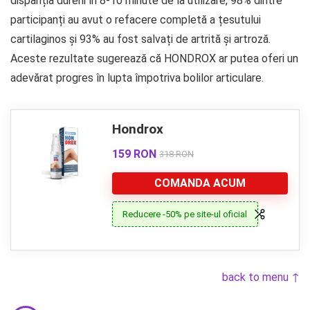
dispariția durerii în 8-10 minute de la utilizare, 98% dintre
participanți au avut o refacere completă a țesutului
cartilaginos și 93% au fost salvați de artrită și artroză.
Aceste rezultate sugerează că HONDROX ar putea oferi un
adevărat progres în lupta împotriva bolilor articulare.
Hondrox
159 RON
318 RON
COMANDA ACUM
Reducere -50% pe site-ul oficial
back to menu ↑