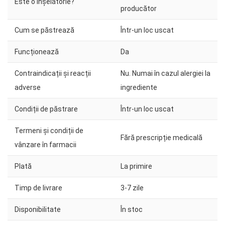
Este o înșelătorie?
producător
Cum se păstrează
Într-un loc uscat
Funcționează
Da
Contraindicații și reacții
Nu. Numai în cazul alergiei la
adverse
ingrediente
Condiții de păstrare
Într-un loc uscat
Termeni și condiții de
Fără prescripție medicală
vânzare în farmacii
Plată
La primire
Timp de livrare
3-7 zile
Disponibilitate
În stoc