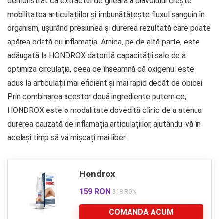
demonstrat că extractul de gheară a diavolului crește
mobilitatea articulațiilor și îmbunătățește fluxul sanguin în
organism, ușurând presiunea și durerea rezultată care poate
apărea odată cu inflamația. Arnica, pe de altă parte, este
adăugată la HONDROX datorită capacității sale de a
optimiza circulația, ceea ce înseamnă că oxigenul este
adus la articulații mai eficient și mai rapid decât de obicei.
Prin combinarea acestor două ingrediente puternice,
HONDROX este o modalitate dovedită clinic de a atenua
durerea cauzată de inflamația articulațiilor, ajutându-vă în
același timp să vă mișcați mai liber.
Hondrox
159 RON
318 RON
COMANDA ACUM