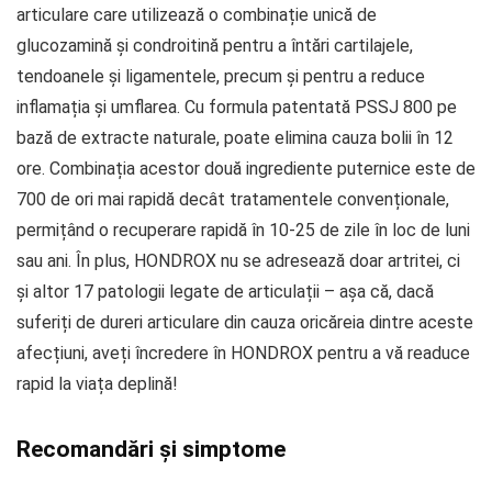
articulare care utilizează o combinație unică de
glucozamină și condroitină pentru a întări cartilajele,
tendoanele și ligamentele, precum și pentru a reduce
inflamația și umflarea. Cu formula patentată PSSJ 800 pe
bază de extracte naturale, poate elimina cauza bolii în 12
ore. Combinația acestor două ingrediente puternice este de
700 de ori mai rapidă decât tratamentele convenționale,
permițând o recuperare rapidă în 10-25 de zile în loc de luni
sau ani. În plus, HONDROX nu se adresează doar artritei, ci
și altor 17 patologii legate de articulații – așa că, dacă
suferiți de dureri articulare din cauza oricăreia dintre aceste
afecțiuni, aveți încredere în HONDROX pentru a vă readuce
rapid la viața deplină!
Recomandări și simptome