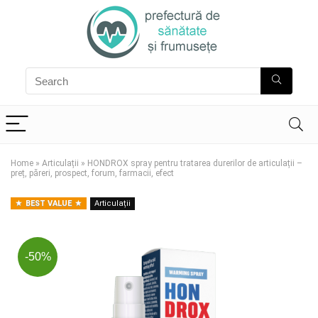
Home
»
Articulații
»
HONDROX spray pentru tratarea durerilor de articulații –
preț, păreri, prospect, forum, farmacii, efect
BEST VALUE
Articulații
-50%