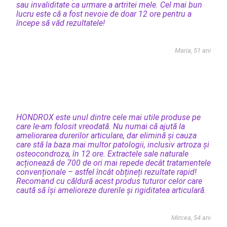
sau invaliditate ca urmare a artritei mele. Cel mai bun
lucru este că a fost nevoie de doar 12 ore pentru a
începe să văd rezultatele!
Maria, 51 ani
HONDROX este unul dintre cele mai utile produse pe
care le-am folosit vreodată. Nu numai că ajută la
ameliorarea durerilor articulare, dar elimină și cauza
care stă la baza mai multor patologii, inclusiv artroza și
osteocondroza, în 12 ore. Extractele sale naturale
acționează de 700 de ori mai repede decât tratamentele
convenționale – astfel încât obțineți rezultate rapid!
Recomand cu căldură acest produs tuturor celor care
caută să își amelioreze durerile și rigiditatea articulară.
Mircea, 54 ani