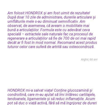
Am folosit HONDROX și am fost uimit de rezultate!
După doar 10 zile de administrare, durerile articulare și
umflăturile mele s-au diminuat semnificativ. Am
observat, de asemenea, că aveam o mobilitate mai
bună a articulațiilor. Formula este cu adevărat ceva
specială – extractele sale naturale fac ca procesul de
regenerare a articulațiilor să fie de 700 de ori mai rapid
decât ar fi fost în mod normal. Recomand acest produs
tuturor celor care suferă de artrită sau osteocondroză.
Arghir, 66 ani
HONDROX mi-a salvat viața! Conține glucozamină și
condroitină, care m-au ajutat să îmi întăresc cartilajele,
tendoanele, ligamentele și să reduc inflamațiile. Acum
pot să duc o viață activă, fără să mă îngrijorez de dureri