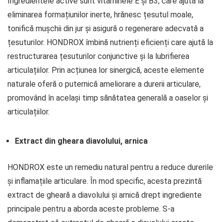
Ingredientele active sunt vitaminele E și B3, care ajută la
eliminarea formațiunilor inerte, hrănesc țesutul moale,
tonifică mușchii din jur și asigură o regenerare adecvată a
țesuturilor. HONDROX îmbină nutrienți eficienți care ajută la
restructurarea țesuturilor conjunctive și la lubrifierea
articulațiilor. Prin acțiunea lor sinergică, aceste elemente
naturale oferă o puternică ameliorare a durerii articulare,
promovând în același timp sănătatea generală a oaselor și
articulațiilor.
Extract din gheara diavolului, arnica
HONDROX este un remediu natural pentru a reduce durerile
și inflamațiile articulare. În mod specific, acesta prezintă
extract de gheară a diavolului și arnică drept ingrediente
principale pentru a aborda aceste probleme. S-a