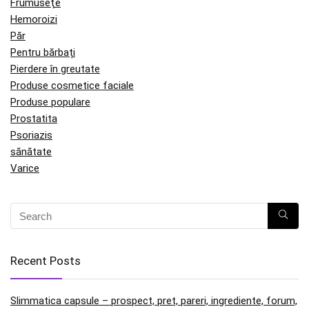
Frumuseţe
Hemoroizi
Păr
Pentru bărbați
Pierdere în greutate
Produse cosmetice faciale
Produse populare
Prostatita
Psoriazis
sănătate
Varice
Recent Posts
Slimmatica capsule – prospect, pret, pareri, ingrediente, forum,