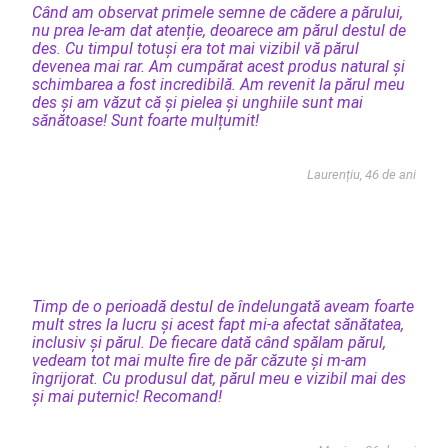
Când am observat primele semne de cădere a părului,
nu prea le-am dat atenție, deoarece am părul destul de
des. Cu timpul totuși era tot mai vizibil vă părul
devenea mai rar. Am cumpărat acest produs natural și
schimbarea a fost incredibilă. Am revenit la părul meu
des și am văzut că și pielea și unghiile sunt mai
sănătoase! Sunt foarte mulțumit!
Laurențiu, 46 de ani
Timp de o perioadă destul de îndelungată aveam foarte
mult stres la lucru și acest fapt mi-a afectat sănătatea,
inclusiv și părul. De fiecare dată când spălam părul,
vedeam tot mai multe fire de păr căzute și m-am
îngrijorat. Cu produsul dat, părul meu e vizibil mai des
și mai puternic! Recomand!