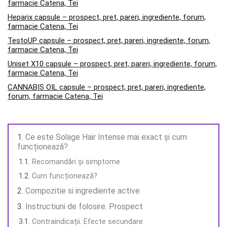
farmacie Catena, Tei
Heparix capsule – prospect, pret, pareri, ingrediente, forum,
farmacie Catena, Tei
TestoUP capsule – prospect, pret, pareri, ingrediente, forum,
farmacie Catena, Tei
Uniset X10 capsule – prospect, pret, pareri, ingrediente, forum,
farmacie Catena, Tei
CANNABIS OIL capsule – prospect, pret, pareri, ingrediente,
forum, farmacie Catena, Tei
Ce este Solage Hair Intense mai exact și cum
funcționează?
Recomandări și simptome
Cum funcționează?
Compozitie si ingrediente active
Instructiuni de folosire. Prospect
Contraindicații. Efecte secundare