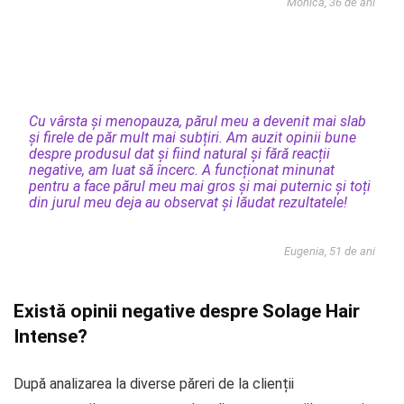
Monica, 36 de ani
Cu vârsta și menopauza, părul meu a devenit mai slab
și firele de păr mult mai subțiri. Am auzit opinii bune
despre produsul dat și fiind natural și fără reacții
negative, am luat să încerc. A funcționat minunat
pentru a face părul meu mai gros și mai puternic și toți
din jurul meu deja au observat și lăudat rezultatele!
Eugenia, 51 de ani
Există opinii negative despre Solage Hair
Intense?
După analizarea la diverse păreri de la clienții