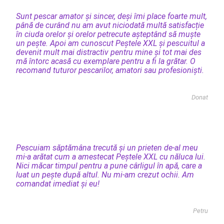
Sunt pescar amator și sincer, deși îmi place foarte mult,
până de curând nu am avut niciodată multă satisfacție
în ciuda orelor și orelor petrecute așteptând să muște
un pește. Apoi am cunoscut Peștele XXL și pescuitul a
devenit mult mai distractiv pentru mine și tot mai des
mă întorc acasă cu exemplare pentru a fi la grătar. O
recomand tuturor pescarilor, amatori sau profesioniști.
Donat
Pescuiam săptămâna trecută și un prieten de-al meu
mi-a arătat cum a amestecat Peștele XXL cu năluca lui.
Nici măcar timpul pentru a pune cârligul în apă, care a
luat un pește după altul. Nu mi-am crezut ochii. Am
comandat imediat și eu!
Petru