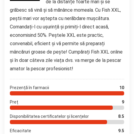
de la distanțe foarte mari și se
grăbesc să vină și să mănânce momeala. Cu Fish XXL,
peștii mari vor aștepta cu nerăbdare mușcătura.
Comandați-l cu ușurință și primiți-l direct acasă,
economisind 50%. Peștele XXL este practic,
convenabil, eficient și vă permite să preparați
mâncăruri groase de pește! Cumpărați Fish XXL online
și în doar câteva zile viața dvs. va merge de la pescar
amator la pescar profesionist!
Prezență în farmacii
10
Preț
9
Disponibilitatea certificatelor și licențelor
8.5
Eficacitate
9.5