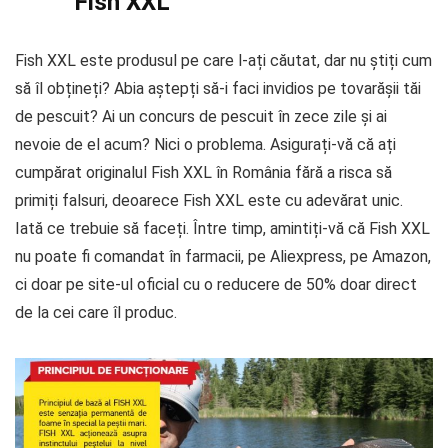
Fish XXL
Fish XXL este produsul pe care l-ați căutat, dar nu știți cum
să îl obțineți? Abia aștepți să-i faci invidios pe tovarășii tăi
de pescuit? Ai un concurs de pescuit în zece zile și ai
nevoie de el acum? Nici o problema. Asigurați-vă că ați
cumpărat originalul Fish XXL în România fără a risca să
primiți falsuri, deoarece Fish XXL este cu adevărat unic.
Iată ce trebuie să faceți. Între timp, amintiți-vă că Fish XXL
nu poate fi comandat în farmacii, pe Aliexpress, pe Amazon,
ci doar pe site-ul oficial cu o reducere de 50% doar direct
de la cei care îl produc.