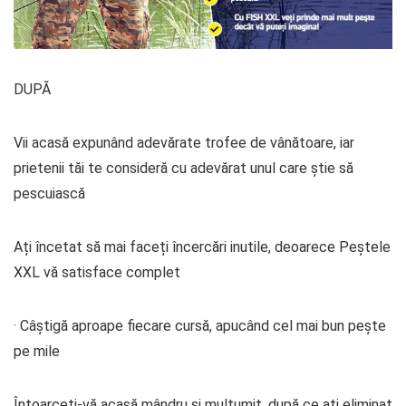
DUPĂ
Vii acasă expunând adevărate trofee de vânătoare, iar
prietenii tăi te consideră cu adevărat unul care știe să
pescuiască
Ați încetat să mai faceți încercări inutile, deoarece Peștele
XXL vă satisface complet
· Câștigă aproape fiecare cursă, apucând cel mai bun pește
pe mile
Întoarceți-vă acasă mândru și mulțumit, după ce ați eliminat