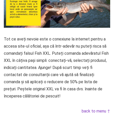
Tot ce aveți nevoie este o conexiune la internet pentru a
accesa site-ul oficial, așa că într-adevăr nu puteți risca să
comandați falsul Fish XXL. Puteți comanda adevăratul
Fish
XXL
în câțiva pași simpli: conectați-vă, selectați produsul,
indicați cantitatea. Ajunge! După scurt timp veți fi
contactat de consultanții care vă ajută să finalizați
comanda și să aplicați o reducere de 50% pe lista de
prețuri. Peștele original XXL va fi în casa dvs. înainte de
începerea călătoriei de pescuit!
back to menu ↑