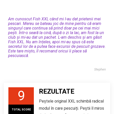
Am cunoscut Fish XXL când mi l-au dat prietenii mei
pescari. Mereu se bateau joc de mine pentru că eram
singurul care continua să prind doar pe cei mai mici
pești. Într-o seară la cină, după o zi la lac, am fost la un
club și mi-au dat un pachet. L-am deschis și am găsit
Fish XXL
. Nu am înțeles, apoi mi-au spus că este
secretul lor de a putea face excursii de pescuit grozave.
Este tare mișto, îl recomand oricui îi place să
pescuiască.
Stephen
REZULTATE
9
Peștele original XXL schimbă radical
modul în care pescuiți. Peștii îl miros
TOTAL SCORE