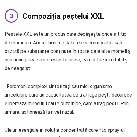
Compoziția peștelui XXL
Peștele XXL este un produs care depășește orice alt tip
de momeală. Acest lucru se datorează compoziției sale,
bazată pe substanțe conținute în toate celelalte momeli și
prin adăugarea de ingrediente unice, care îl fac inimitabil și
de neegalat:
· Feromoni complexi sintetizați sau mici organisme
unicelulare care au capacitatea de a atrage pești, deoarece
eliberează mirosuri foarte puternice, care atrag peștii. Prin
urmare, acționează la nivel nazal.
Uleiuri esențiale în soluție concentrată care fac spray-ul