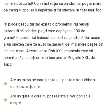
numără pescuitul! Ce satisfacție să prindeți un pește mare
pe cârlig și apoi să îl împărtășiți cu prietenii în fața unui foc!
Îți place pescuitul dar există o problemă! Nu reușiți
niciodată să prindeți pești care depășesc 100 de
grame! Imposibil să hrănești o masă de prieteni! Dar acum
ai un prieten care te ajută să găsești cel mai mare pește din
lac sau mare. Acesta este Fish XXL, momeala care vă
permite să prindeți cel mai bun pește. Peștele XXL, de
fapt:
Are un miros pe care peștele îl poate mirosi chiar și
de la distanțe mari
Are un gust la care nu pot rezista și vor dori să-l
muște