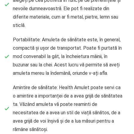
alegeți pe cea potrivită în funcție de preferințele și
nevoile dumneavoastră. Ele pot fi realizate din
diferite materiale, cum ar fi metal, pietre, lemn sau
sticlă.
Portabilitate: Amuleta de sănătate este, în general,
compactă și ușor de transportat. Poate fi purtată în
mod convenabil la gât, la încheietura mâinii, în
buzunar sau la chei. Acest lucru vă permite să aveți
amuleta mereu la îndemână, oriunde v-ați afla.
Amintire de sănătate: Health Amulet poate servi ca
o amintire a importanței de a avea grijă de sănătatea
ta. Văzând amuleta vă poate reaminti de
necesitatea de a avea un stil de viață sănătos, de a
avea grijă de voi înșivă și de a lua măsuri pentru a
rămâne sănătoși.