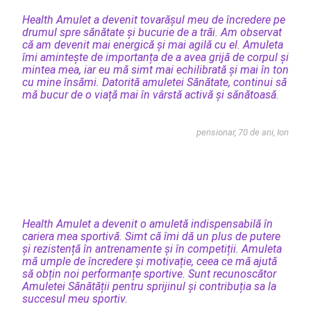
Health Amulet a devenit tovarășul meu de încredere pe
drumul spre sănătate și bucurie de a trăi. Am observat
că am devenit mai energică și mai agilă cu el. Amuleta
îmi amintește de importanța de a avea grijă de corpul și
mintea mea, iar eu mă simt mai echilibrată și mai în ton
cu mine însămi. Datorită amuletei Sănătate, continui să
mă bucur de o viață mai în vârstă activă și sănătoasă.
pensionar, 70 de ani, Ion
Health Amulet a devenit o amuletă indispensabilă în
cariera mea sportivă. Simt că îmi dă un plus de putere
și rezistență în antrenamente și în competiții. Amuleta
mă umple de încredere și motivație, ceea ce mă ajută
să obțin noi performanțe sportive. Sunt recunoscător
Amuletei Sănătății pentru sprijinul și contribuția sa la
succesul meu sportiv.