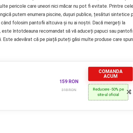
ulte pericole care uneori nici măcar nu pot fi evitate. Printre cel
fungică putem enumera piscine, dușuri publice, țesături sintetice 
ând folosim pantofii altcuiva și nu ai noștri. Dacă mergeți la
eni, este întotdeauna recomandat să vă aduceți papuci sau pantofi
ți. Este adevărat că pe piață puteți găsi multe produse care spun
COMANDA
ACUM
159 RON
Reducere -50% pe
318 RON
site-ul oficial