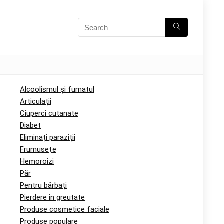
Alcoolismul și fumatul
Articulații
Ciuperci cutanate
Diabet
Eliminați paraziții
Frumuseţe
Hemoroizi
Păr
Pentru bărbați
Pierdere în greutate
Produse cosmetice faciale
Produse populare