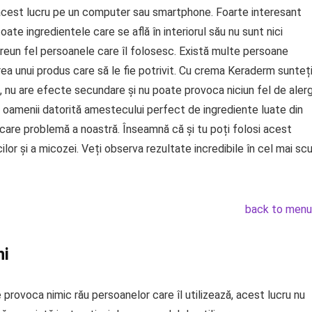
ce acest lucru pe un computer sau smartphone. Foarte interesant
te ingredientele care se află în interiorul său nu sunt nici
 vreun fel persoanele care îl folosesc. Există multe persoane
rea unui produs care să le fie potrivit. Cu crema Keraderm sunteț
i, nu are efecte secundare și nu poate provoca niciun fel de aler
 oamenii datorită amestecului perfect de ingrediente luate din
ecare problemă a noastră. Înseamnă că și tu poți folosi acest
ilor și a micozei. Veți observa rezultate incredibile în cel mai scu
back to menu
ni
provoca nimic rău persoanelor care îl utilizează, acest lucru nu