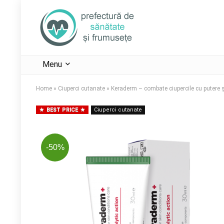
Menu
Home
»
Ciuperci cutanate
»
Keraderm – combate ciupercile cu putere ș
BEST PRICE
Ciuperci cutanate
-50%