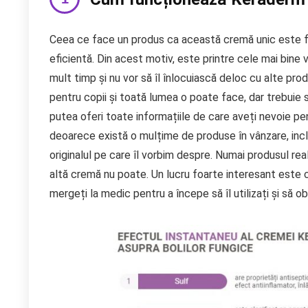
Ceea ce face un produs ca această cremă unic este fap
eficientă. Din acest motiv, este printre cele mai bine
mult timp și nu vor să îl înlocuiască deloc cu alte p
pentru copii și toată lumea o poate face, dar trebuie s
putea oferi toate informațiile de care aveți nevoie pe
deoarece există o mulțime de produse în vânzare, incl
originalul pe care îl vorbim despre. Numai produsul rea
altă cremă nu poate. Un lucru foarte interesant este 
mergeți la medic pentru a începe să îl utilizați și să ob