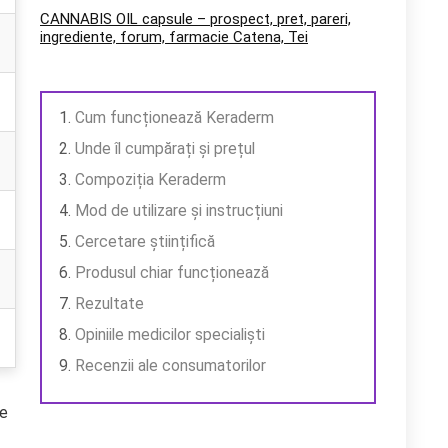
CANNABIS OIL capsule – prospect, pret, pareri,
ingrediente, forum, farmacie Catena, Tei
Cum funcționează Keraderm
Unde îl cumpărați și prețul
Compoziția Keraderm
Mod de utilizare și instrucțiuni
Cercetare științifică
Produsul chiar funcționează
Rezultate
Opiniile medicilor specialiști
Recenzii ale consumatorilor
re