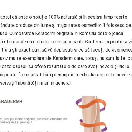
tul că este o soluție 100% naturală și în același timp foarte
 vândute produse din lume și majoritatea oamenilor îl folosesc de
roduse. Cumpărarea Keraderm originală în România este o joacă
ă știi și unde să o cauți și cum să o cauți. Suntem aici pentru a v
ntru a ști exact cum să vă deplasați și ce să faceți, de asemene
usiv multe exemplare ale Keraderm care, totuși, nu sunt la fel c
l este capabil să ofere rezultatele de care aveți nevoie și nici o
că poate fi cumpărat fără prescripție medicală și nu este nevoie
servați îmbunătățiri mari în general.