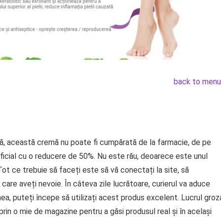
back to menu
ră, această cremă nu poate fi cumpărată de la farmacie, de pe
ficial cu o reducere de 50%. Nu este rău, deoarece este unul
 Tot ce trebuie să faceți este să vă conectați la site, să
care aveți nevoie. În câteva zile lucrătoare, curierul va aduce
nea, puteți începe să utilizați acest produs excelent. Lucrul groz
 prin o mie de magazine pentru a găsi produsul real și în același