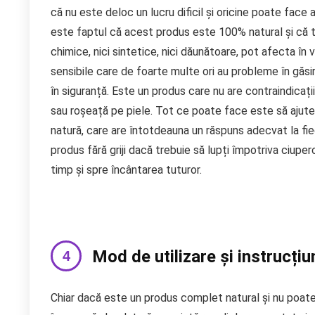
că nu este deloc un lucru dificil și oricine poate fa
este faptul că acest produs este 100% natural și că toa
chimice, nici sintetice, nici dăunătoare, pot afecta în
sensibile care de foarte multe ori au probleme în găsi
în siguranță. Este un produs care nu are contraindicați
sau roșeață pe piele. Tot ce poate face este să ajute
natură, care are întotdeauna un răspuns adecvat la fi
produs fără griji dacă trebuie să lupți împotriva ciuperc
timp și spre încântarea tuturor.
Mod de utilizare și instrucțiu
Chiar dacă este un produs complet natural și nu poate 