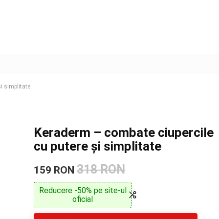
i simplitate
Keraderm – combate ciupercile
cu putere și simplitate
318 RON
159 RON
Reducere -50% pe site-ul
oficial