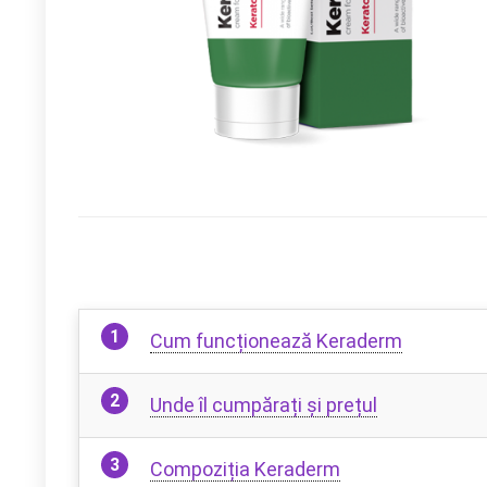
Cum funcționează Keraderm
Unde îl cumpărați și prețul
Compoziția Keraderm