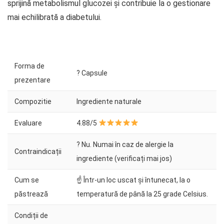
sprijină metabolismul glucozei și contribuie la o gestionare
mai echilibrată a diabetului.
Forma de
? Capsule
prezentare
Compozitie
Ingrediente naturale
Evaluare
4.88/5
? Nu. Numai în caz de alergie la
Contraindicații
ingrediente (verificați mai jos)
Cum se
☝ Într-un loc uscat și întunecat, la o
păstrează
temperatură de până la 25 grade Celsius.
Condiții de