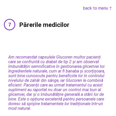
back to menu ↑
Părerile medicilor
Am recomandat capsulele Glucoren multor pacienți
care se confruntă cu diabet de tip 2 și am observat
îmbunătățiri semnificative în gestionarea glicemiei lor.
Ingredientele naturale, cum ar fi banaba și scorțișoara,
sunt bine cunoscute pentru beneficiile lor în controlul
nivelului de zahăr din sânge, iar Glucoren le combină
eficient. Pacienții care au urmat tratamentul cu acest
supliment au raportat nu doar un control mai bun al
glicemiei, dar și o îmbunătățire generală a stării lor de
bine. Este o opțiune excelentă pentru persoanele care
doresc să sprijine tratamentele lor tradiționale într-un
mod natural.