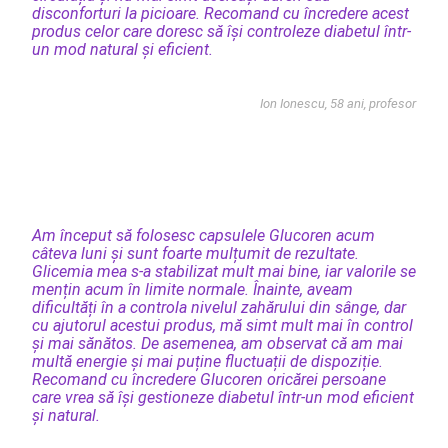
disconforturi la picioare. Recomand cu încredere acest
produs celor care doresc să își controleze diabetul într-
un mod natural și eficient.
Ion Ionescu, 58 ani, profesor
Am început să folosesc capsulele Glucoren acum
câteva luni și sunt foarte mulțumit de rezultate.
Glicemia mea s-a stabilizat mult mai bine, iar valorile se
mențin acum în limite normale. Înainte, aveam
dificultăți în a controla nivelul zahărului din sânge, dar
cu ajutorul acestui produs, mă simt mult mai în control
și mai sănătos. De asemenea, am observat că am mai
multă energie și mai puține fluctuații de dispoziție.
Recomand cu încredere Glucoren oricărei persoane
care vrea să își gestioneze diabetul într-un mod eficient
și natural.