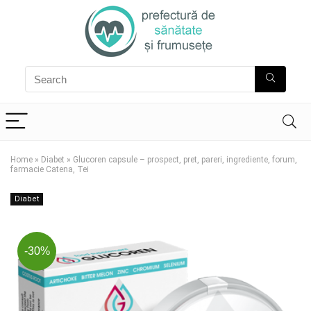
Home
»
Diabet
»
Glucoren capsule – prospect, pret, pareri, ingrediente, forum,
farmacie Catena, Tei
Diabet
-30%