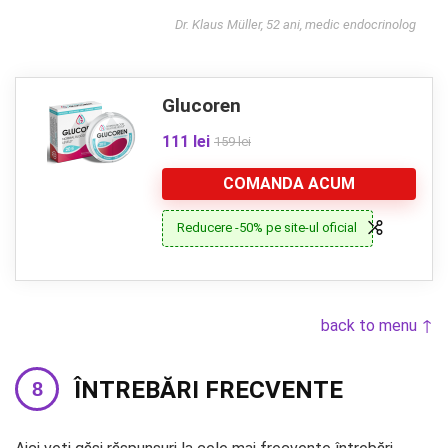
Dr. Klaus Müller, 52 ani, medic endocrinolog
Glucoren
111 lei
159 lei
COMANDA ACUM
Reducere -50% pe site-ul oficial
back to menu ↑
ÎNTREBĂRI FRECVENTE