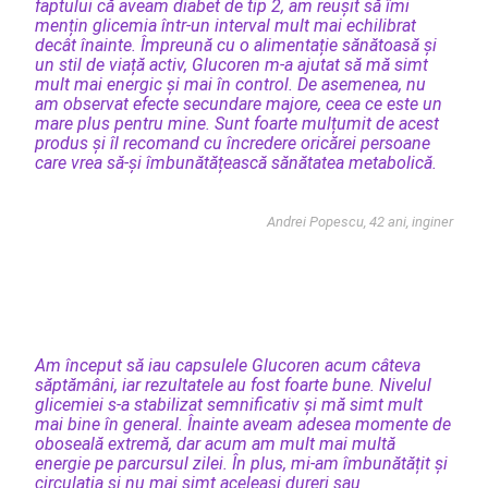
faptului că aveam diabet de tip 2, am reușit să îmi
mențin glicemia într-un interval mult mai echilibrat
decât înainte. Împreună cu o alimentație sănătoasă și
un stil de viață activ, Glucoren m-a ajutat să mă simt
mult mai energic și mai în control. De asemenea, nu
am observat efecte secundare majore, ceea ce este un
mare plus pentru mine. Sunt foarte mulțumit de acest
produs și îl recomand cu încredere oricărei persoane
care vrea să-și îmbunătățească sănătatea metabolică.
Andrei Popescu, 42 ani, inginer
Am început să iau capsulele Glucoren acum câteva
săptămâni, iar rezultatele au fost foarte bune. Nivelul
glicemiei s-a stabilizat semnificativ și mă simt mult
mai bine în general. Înainte aveam adesea momente de
oboseală extremă, dar acum am mult mai multă
energie pe parcursul zilei. În plus, mi-am îmbunătățit și
circulația și nu mai simt aceleași dureri sau