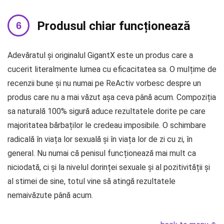
Produsul chiar funcționează
Adevăratul și originalul GigantX este un produs care a
cucerit literalmente lumea cu eficacitatea sa. O mulțime de
recenzii bune și nu numai pe ReActiv vorbesc despre un
produs care nu a mai văzut așa ceva până acum. Compoziția
sa naturală 100% sigură aduce rezultatele dorite pe care
majoritatea bărbaților le credeau imposibile. O schimbare
radicală în viața lor sexuală și în viața lor de zi cu zi, în
general. Nu numai că penisul funcționează mai mult ca
niciodată, ci și la nivelul dorinței sexuale și al pozitivității și
al stimei de sine, totul vine să atingă rezultatele
nemaivăzute până acum.