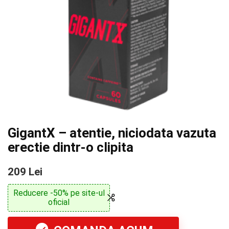
GigantX – atentie, niciodata vazuta
erectie dintr-o clipita
209 Lei
Reducere -50% pe site-ul
oficial