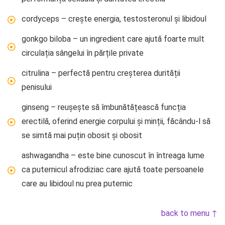
cordyceps – crește energia, testosteronul și libidoul
gonkgo biloba – un ingredient care ajută foarte mult
circulația sângelui în părțile private
citrulina – perfectă pentru creșterea durității
penisului
ginseng – reușește să îmbunătățească funcția
erectilă, oferind energie corpului și minții, făcându-l să
se simtă mai puțin obosit și obosit
ashwagandha – este bine cunoscut în întreaga lume
ca puternicul afrodiziac care ajută toate persoanele
care au libidoul nu prea puternic
back to menu ↑