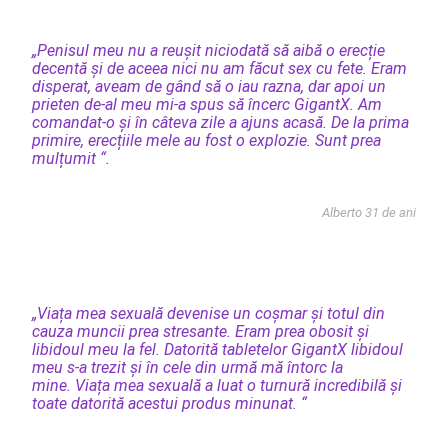
„Penisul meu nu a reușit niciodată să aibă o erecție
decentă și de aceea nici nu am făcut sex cu fete. Eram
disperat, aveam de gând să o iau razna, dar apoi un
prieten de-al meu mi-a spus să încerc GigantX. Am
comandat-o și în câteva zile a ajuns acasă. De la prima
primire, erecțiile mele au fost o explozie. Sunt prea
mulțumit “.
Alberto 31 de ani
„Viața mea sexuală devenise un coșmar și totul din
cauza muncii prea stresante. Eram prea obosit și
libidoul meu la fel. Datorită tabletelor GigantX libidoul
meu s-a trezit și în cele din urmă mă întorc la
mine. Viața mea sexuală a luat o turnură incredibilă și
toate datorită acestui produs minunat. “