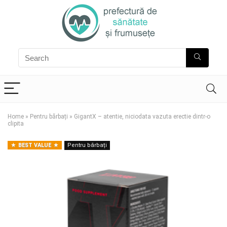
Home
»
Pentru bărbați
»
GigantX – atentie, niciodata vazuta erectie dintr-o
clipita
BEST VALUE
Pentru bărbați