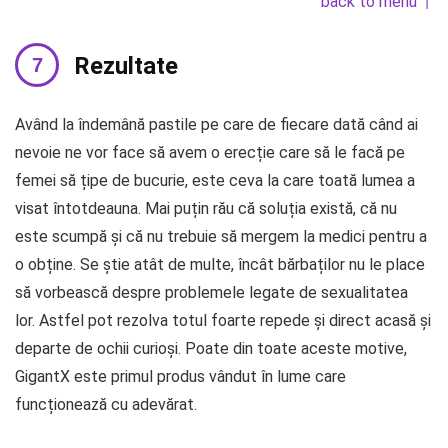
back to menu ↑
Rezultate
Având la îndemână pastile pe care de fiecare dată când ai
nevoie ne vor face să avem o erecție care să le facă pe
femei să țipe de bucurie, este ceva la care toată lumea a
visat întotdeauna. Mai puțin rău că soluția există, că nu
este scumpă și că nu trebuie să mergem la medici pentru a
o obține. Se știe atât de multe, încât bărbaților nu le place
să vorbească despre problemele legate de sexualitatea
lor. Astfel pot rezolva totul foarte repede și direct acasă și
departe de ochii curioși. Poate din toate aceste motive,
GigantX este primul produs vândut în lume care
funcționează cu adevărat.