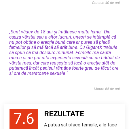
Daniele 40 de ani
„Sunt văduv de 18 ani și întâlnesc multe femei. Din
cauza vârstei sau a altor lucruri, uneori se întâmplă că
nu pot obține o erecție bună care ar putea să placă
femeilor și să mă facă să arăt bine. Cu GigantX trebuie
să spun că mă descurc minunat. Femeile mă caută
mereu și nu pot uita experiența sexuală cu un bărbat de
vârsta mea, dar care reușește să facă o erecție atât de
puternică încât penisul rămâne foarte greu de făcut ore
și ore de maratoane sexuale “
Mauro 65 de ani
REZULTATE
7.6
A putea satisface femeile, a le face