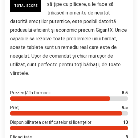
să țipe cu plăcere, a le face să
TOTAL SCORE
trăiască momente de neuitat
datorită erecțiilor puternice, este posibil datorită
produsului eficient și economic precum GigantX. Unice
capabile să rezolve toate problemele unui bărbat,
aceste tablete sunt un remediu real care este de
neegalat. Ușor de comandat și chiar mai ușor de
utilizat, sunt perfecte pentru toți bărbații, de toate
vârstele.
Prezență în farmacii
8.5
Preț
9.5
Disponibilitatea certificatelor și licențelor
10
Eficacitate
8