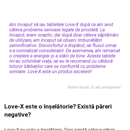
Am început să iau tabletele Love-X după ce am avut
câteva probleme serioase legate de prostată. La
început, eram sceptic, dar după doar câteva săptămâni
de utilizare, am început să observ îmbunătățiri
semnificative. Disconfortul a dispărut, iar fluxul urinar
s-a normalizat considerabil. De asemenea, am remarcat
o creștere a energiei și a stării de bine. Aceste tablete
mi-au schimbat viața, iar eu le recomand cu căldură
tuturor bărbaților care se confruntă cu probleme
similare. Love-X este un produs excelent!
Andrei Vasile, 52 ani, antreprenor
Love-X este o înșelătorie? Există păreri
negative?
Love-X nu este o înșelătorie. Deși există câteva păreri