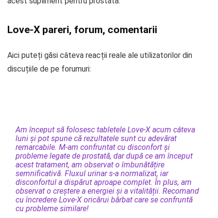
acest supliment pentru prostată.
Love-X pareri, forum, comentarii
Aici puteți găsi câteva reacții reale ale utilizatorilor din
discuțiile de pe forumuri:
Am început să folosesc tabletele Love-X acum câteva
luni și pot spune că rezultatele sunt cu adevărat
remarcabile. M-am confruntat cu disconfort și
probleme legate de prostată, dar după ce am început
acest tratament, am observat o îmbunătățire
semnificativă. Fluxul urinar s-a normalizat, iar
disconfortul a dispărut aproape complet. În plus, am
observat o creștere a energiei și a vitalității. Recomand
cu încredere Love-X oricărui bărbat care se confruntă
cu probleme similare!