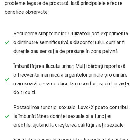
probleme legate de prostată. Iată principalele efecte
benefice observate:
Reducerea simptomelor: Utilizatorii pot experimenta
o diminuare semnificativă a disconfortului, cum ar fi
durerile sau senzația de presiune în zona pelvină.
Îmbunătățirea fluxului urinar: Mulți bărbați raportază
o frecvență mai mică a urgențelor urinare și o urinare
mai ușoară, ceea ce duce la un confort sporit în viața
de zi cu zi.
Restabilirea funcției sexuale: Love-X poate contribui
la îmbunătățirea dorinței sexuale și a funcției
erectile, ajutând la creșterea calității vieții sexuale.
Sănătatea generală a prostatei: Ingredientele active