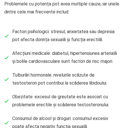
Problemele cu potența pot avea multiple cauze, iar unele
dintre cele mai frecvente includ:
Factori psihologici: stresul, anxietatea sau depresia
pot afecta dorința sexuală și funcția erectilă.
Afecțiuni medicale: diabetul, hipertensiunea arterială
și bolile cardiovasculare sunt factori de risc majori.
Tulburări hormonale: nivelurile scăzute de
testosteron pot contribui la scăderea libidoului.
Obezitate: excesul de greutate este asociat cu
problemele erectile și scăderea testosteronului.
Consumul de alcool și droguri: consumul excesiv
poate afecta negativ funcția sexuală.