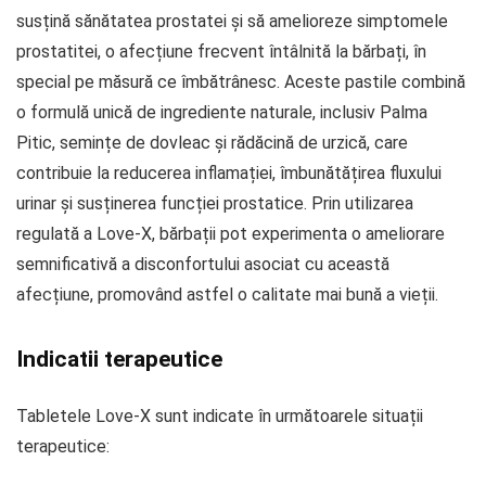
susțină sănătatea prostatei și să amelioreze simptomele
prostatitei, o afecțiune frecvent întâlnită la bărbați, în
special pe măsură ce îmbătrânesc. Aceste pastile combină
o formulă unică de ingrediente naturale, inclusiv Palma
Pitic, semințe de dovleac și rădăcină de urzică, care
contribuie la reducerea inflamației, îmbunătățirea fluxului
urinar și susținerea funcției prostatice. Prin utilizarea
regulată a Love-X, bărbații pot experimenta o ameliorare
semnificativă a disconfortului asociat cu această
afecțiune, promovând astfel o calitate mai bună a vieții.
Indicatii terapeutice
Tabletele Love-X sunt indicate în următoarele situații
terapeutice: