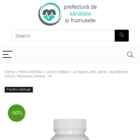
Home
»
Pentru bărbați
»
Love-X tablete – prospect, pret, pareri, ingrediente,
forum, farmacie Catena, Tei
Pentru bărbați
-50%