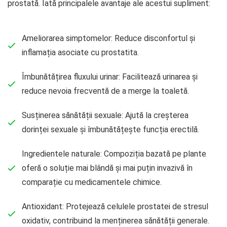
prostată. Iată principalele avantaje ale acestui supliment:
Ameliorarea simptomelor: Reduce disconfortul și
inflamația asociate cu prostatita.
Îmbunătățirea fluxului urinar: Facilitează urinarea și
reduce nevoia frecventă de a merge la toaletă.
Susținerea sănătății sexuale: Ajută la creșterea
dorinței sexuale și îmbunătățește funcția erectilă.
Ingredientele naturale: Compoziția bazată pe plante
oferă o soluție mai blândă și mai puțin invazivă în
comparație cu medicamentele chimice.
Antioxidant: Protejează celulele prostatei de stresul
oxidativ, contribuind la menținerea sănătății generale.