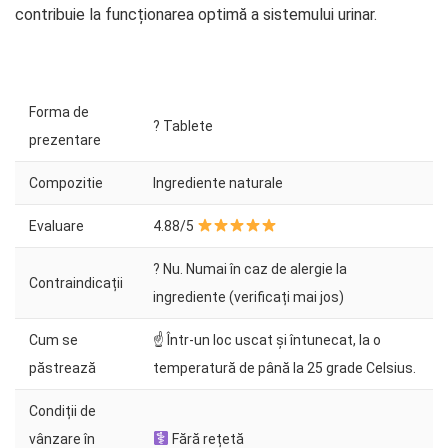
contribuie la funcționarea optimă a sistemului urinar.
Forma de
? Tablete
prezentare
Compozitie
Ingrediente naturale
Evaluare
4.88/5
? Nu. Numai în caz de alergie la
Contraindicații
ingrediente (verificați mai jos)
Cum se
☝ Într-un loc uscat și întunecat, la o
păstrează
temperatură de până la 25 grade Celsius.
Condiții de
vânzare în
Fără rețetă