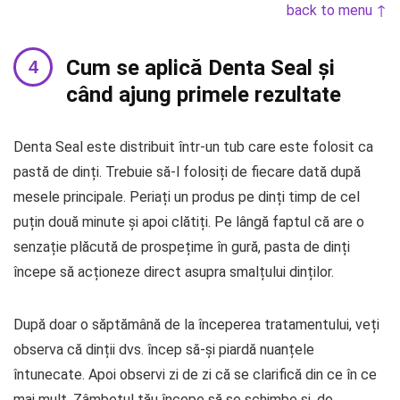
back to menu ↑
Cum se aplică Denta Seal și
când ajung primele rezultate
Denta Seal este distribuit într-un tub care este folosit ca
pastă de dinți. Trebuie să-l folosiți de fiecare dată după
mesele principale. Periați un produs pe dinți timp de cel
puțin două minute și apoi clătiți. Pe lângă faptul că are o
senzație plăcută de prospețime în gură, pasta de dinți
începe să acționeze direct asupra smalțului dinților.
După doar o săptămână de la începerea tratamentului, veți
observa că dinții dvs. încep să-și piardă nuanțele
întunecate. Apoi observi zi de zi că se clarifică din ce în ce
mai mult. Zâmbetul tău începe să se schimbe și, de