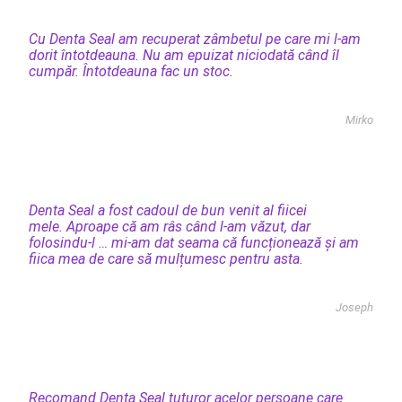
Cu Denta Seal am recuperat zâmbetul pe care mi l-am
dorit întotdeauna. Nu am epuizat niciodată când îl
cumpăr. Întotdeauna fac un stoc.
Mirko
Denta Seal a fost cadoul de bun venit al fiicei
mele. Aproape că am râs când l-am văzut, dar
folosindu-l … mi-am dat seama că funcționează și am
fiica mea de care să mulțumesc pentru asta.
Joseph
Recomand Denta Seal tuturor acelor persoane care