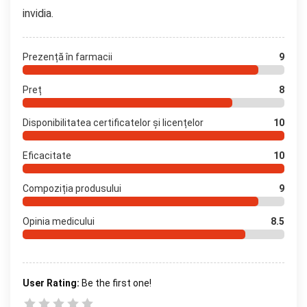
invidia.
Prezență în farmacii
9
Preț
8
Disponibilitatea certificatelor și licențelor
10
Eficacitate
10
Compoziția produsului
9
Opinia medicului
8.5
User Rating:
Be the first one!