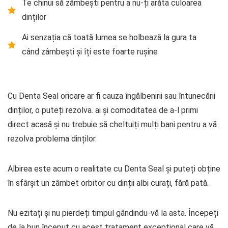
Te chinui să zâmbești pentru a nu-ți arăta culoarea
dinților
Ai senzația că toată lumea se holbează la gura ta
când zâmbești și îți este foarte rușine
Cu Denta Seal oricare ar fi cauza îngălbenirii sau întunecării
dinților, o puteți rezolva. ai și comoditatea de a-l primi
direct acasă și nu trebuie să cheltuiți mulți bani pentru a vă
rezolva problema dinților.
Albirea este acum o realitate cu Denta Seal și puteți obține
în sfârșit un zâmbet orbitor cu dinții albi curați, fără pată.
Nu ezitați și nu pierdeți timpul gândindu-vă la asta. Începeți
de la bun început cu acest tratament excepțional care vă