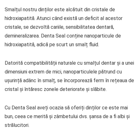
Smalțul nostru dinților este alcătuit din cristale de
hidroxiapatită. Atunci când există un deficit al acestor
cristale, se dezvoltă cariile, sensibilitatea dentară,
demineralizarea. Denta Seal conține nanoparticule de
hidroxiapatită, adică pe scurt un smalț fluid.
Datorită compatibilității naturale cu smalțul dentar și a unei
dimensiuni extrem de mici, nanoparticulele pătrund cu
ușurință adânc în smalț, se încorporează ferm în rețeaua de
cristal și întăresc zonele deteriorate și slăbite.
Cu Denta Seal aveți ocazia să oferiți dinților ce este mai
bun, ceea ce merită și zâmbetului dvs. șansa de a fi albi și
strălucitori.