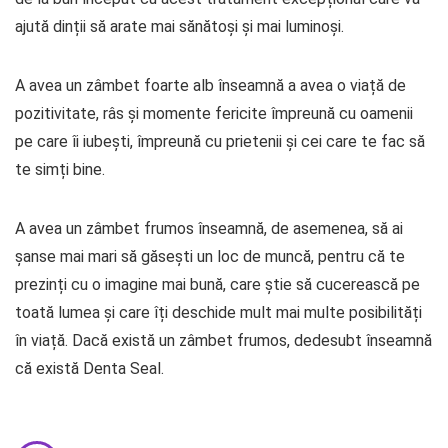
ajută dinții să arate mai sănătoși și mai luminoși.
A avea un zâmbet foarte alb înseamnă a avea o viață de
pozitivitate, râs și momente fericite împreună cu oamenii
pe care îi iubești, împreună cu prietenii și cei care te fac să
te simți bine.
A avea un zâmbet frumos înseamnă, de asemenea, să ai
șanse mai mari să găsești un loc de muncă, pentru că te
prezinți cu o imagine mai bună, care știe să cucerească pe
toată lumea și care îți deschide mult mai multe posibilități
în viață. Dacă există un zâmbet frumos, dedesubt înseamnă
că există Denta Seal.