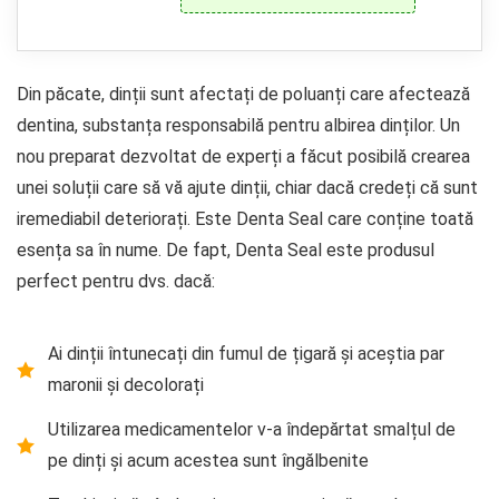
Din păcate, dinții sunt afectați de poluanți care afectează
dentina, substanța responsabilă pentru albirea dinților. Un
nou preparat dezvoltat de experți a făcut posibilă crearea
unei soluții care să vă ajute dinții, chiar dacă credeți că sunt
iremediabil deteriorați. Este Denta Seal care conține toată
esența sa în nume. De fapt, Denta Seal este produsul
perfect pentru dvs. dacă:
Ai dinții întunecați din fumul de țigară și aceștia par
maronii și decolorați
Utilizarea medicamentelor v-a îndepărtat smalțul de
pe dinți și acum acestea sunt îngălbenite