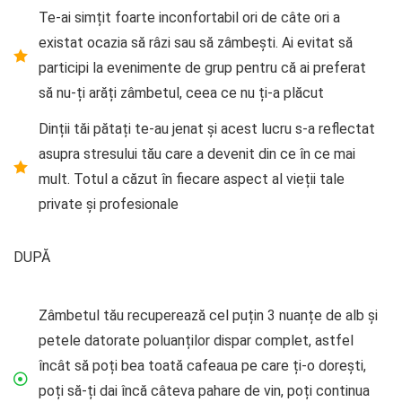
Te-ai simțit foarte inconfortabil ori de câte ori a
existat ocazia să râzi sau să zâmbești. Ai evitat să
participi la evenimente de grup pentru că ai preferat
să nu-ți arăți zâmbetul, ceea ce nu ți-a plăcut
Dinții tăi pătați te-au jenat și acest lucru s-a reflectat
asupra stresului tău care a devenit din ce în ce mai
mult. Totul a căzut în fiecare aspect al vieții tale
private și profesionale
DUPĂ
Zâmbetul tău recuperează cel puțin 3 nuanțe de alb și
petele datorate poluanților dispar complet, astfel
încât să poți bea toată cafeaua pe care ți-o dorești,
poți să-ți dai încă câteva pahare de vin, poți continua