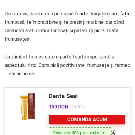
Dimpotrivă, dacă ești o persoană foarte drăguță și ai o față
frumoasă, te îmbraci bine și te prezinți mai bine, dar când
zâmbești arăți dinții întunecați și patați, îți pierzi toată
frumusețea!
Un zâmbet frumos este o parte foarte importantă a
aspectului fizic. Comunică pozitivitate, frumusețe și farmec
… dar nu numai.
Denta Seal
159 RON
318 RON
COMANDA ACUM
Reducere -50% pe site-ul oficial