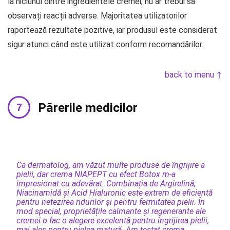
la niciunul dintre ingredientele cremei, nu ar trebui să
observați reacții adverse. Majoritatea utilizatorilor
raportează rezultate pozitive, iar produsul este considerat
sigur atunci când este utilizat conform recomandărilor.
back to menu ↑
Părerile medicilor
Ca dermatolog, am văzut multe produse de îngrijire a
pielii, dar crema NIAPEPT cu efect Botox m-a
impresionat cu adevărat. Combinația de Argirelină,
Niacinamidă și Acid Hialuronic este extrem de eficientă
pentru netezirea ridurilor și pentru fermitatea pielii. În
mod special, proprietățile calmante și regenerante ale
cremei o fac o alegere excelentă pentru îngrijirea pielii,
mai ales pentru pielea matură. Am testat crema