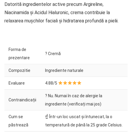
Datorită ingredientelor active precum Argireline,
Niacinamida și Acidul Hialuronic, crema contribuie la
relaxarea mușchilor faciali și hidratarea profundă a pielii.
Forma de
? Cremă
prezentare
Compozitie
Ingrediente naturale
Evaluare
4.88/5
? Nu. Numai în caz de alergie la
Contraindicații
ingrediente (verificați mai jos)
Cum se
☝ Într-un loc uscat și întunecat, la o
păstrează
temperatură de până la 25 grade Celsius.