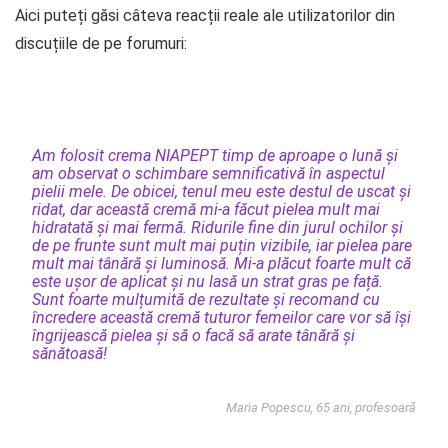
Aici puteți găsi câteva reacții reale ale utilizatorilor din
discuțiile de pe forumuri:
Am folosit crema NIAPEPT timp de aproape o lună și
am observat o schimbare semnificativă în aspectul
pielii mele. De obicei, tenul meu este destul de uscat și
ridat, dar această cremă mi-a făcut pielea mult mai
hidratată și mai fermă. Ridurile fine din jurul ochilor și
de pe frunte sunt mult mai puțin vizibile, iar pielea pare
mult mai tânără și luminosă. Mi-a plăcut foarte mult că
este ușor de aplicat și nu lasă un strat gras pe față.
Sunt foarte mulțumită de rezultate și recomand cu
încredere această cremă tuturor femeilor care vor să își
îngrijească pielea și să o facă să arate tânără și
sănătoasă!
Maria Popescu, 65 ani, profesoară