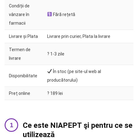
Condiții de
vânzare în
Fără rețetă
farmacii
Livrare și Plata
Livrare prin curier, Plata la livrare
Termen de
?️ 1-3 zile
livrare
În stoc (pe site-ul web al
Disponibilitate
producătorului)
Preț online
? 189 lei
Ce este NIAPEPT şi pentru ce se
utilizează