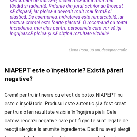
săptămâni de utilizare, pielea mea arată mult mai
tânără și radiantă. Ridurile din jurul ochilor au început
să dispară, iar pielea a devenit mult mai fermă și
elastică. De asemenea, hidratarea este remarcabilă, iar
textura cremei este foarte plăcută. O recomand cu toată
încrederea, mai ales pentru persoanele care vor să își
îngrijească pielea și să obțină rezultate vizibile!
Elena Popa, 38 ani, designer grafic
NIAPEPT este o înșelătorie? Există păreri
negative?
Cremă pentru întinerire cu efect de botox NIAPEPT nu
este o înșelătorie. Produsul este autentic și a fost creat
pentru a oferi rezultate vizibile în îngrijirea pielii. Cele
câteva recenzii negative care pot fi găsite sunt legate de
reacții alergice la anumite ingrediente. Dacă nu aveți alergii