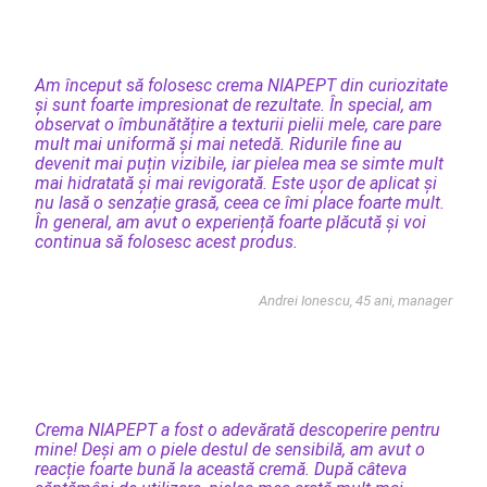
Am început să folosesc crema NIAPEPT din curiozitate
și sunt foarte impresionat de rezultate. În special, am
observat o îmbunătățire a texturii pielii mele, care pare
mult mai uniformă și mai netedă. Ridurile fine au
devenit mai puțin vizibile, iar pielea mea se simte mult
mai hidratată și mai revigorată. Este ușor de aplicat și
nu lasă o senzație grasă, ceea ce îmi place foarte mult.
În general, am avut o experiență foarte plăcută și voi
continua să folosesc acest produs.
Andrei Ionescu, 45 ani, manager
Crema NIAPEPT a fost o adevărată descoperire pentru
mine! Deși am o piele destul de sensibilă, am avut o
reacție foarte bună la această cremă. După câteva