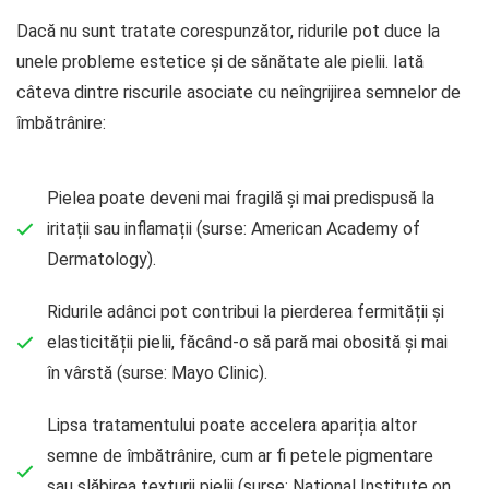
Dacă nu sunt tratate corespunzător, ridurile pot duce la
unele probleme estetice și de sănătate ale pielii. Iată
câteva dintre riscurile asociate cu neîngrijirea semnelor de
îmbătrânire:
Pielea poate deveni mai fragilă și mai predispusă la
iritații sau inflamații (surse: American Academy of
Dermatology).
Ridurile adânci pot contribui la pierderea fermității și
elasticității pielii, făcând-o să pară mai obosită și mai
în vârstă (surse: Mayo Clinic).
Lipsa tratamentului poate accelera apariția altor
semne de îmbătrânire, cum ar fi petele pigmentare
sau slăbirea texturii pielii (surse: National Institute on