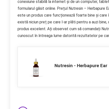
conexiune stabilă la internet și de un computer, tabl
formularul găsit online. Prețul Nutresin – Herbapure 
este un produs care funcționează foarte bine și care
există niciun preț pe care l-ar plăti pentru a auzi bine,
produs excelent. Ați observat cum să comandați Nutre
cunoscut în întreaga lume datorită rezultatelor pe ca
Nutresin - Herbapure Ear