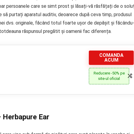
r persoanele care se simt prost și lăsați-vă răsfățați de o solu
e să purtați aparatul auditiv, deoarece după ceva timp, produsul
i dvs. originale, făcând totul foarte ușor de depășit și făcându
întotdeauna răspunsul pregătit și oamenii fac diferența.
COMANDA
ACUM
Reducere -50% pe
site-ul oficial
– Herbapure Ear