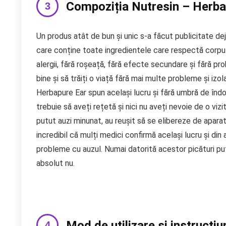
Compoziția Nutresin – Herba
Un produs atât de bun și unic s-a făcut publicitate de
care conține toate ingredientele care respectă corpul u
alergii, fără roșeață, fără efecte secundare și fără pr
bine și să trăiți o viață fără mai multe probleme și iz
Herbapure Ear spun același lucru și fără umbră de îndoi
trebuie să aveți rețetă și nici nu aveți nevoie de o viz
putut auzi minunat, au reușit să se elibereze de aparat
incredibil că mulți medici confirmă același lucru și d
probleme cu auzul. Numai datorită acestor picături pu
absolut nu.
Mod de utilizare și instrucțiu