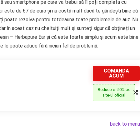
etă sau smartphone pe care va trebui să îl poți completa cu
Ear este de 67 de euro și nu costă mult dacă te gândești bine că
 îți poate rezolva pentru totdeauna toate problemele de auz. Nu
 dar în acest caz nu cheltuiți mult și sunteți sigur că obțineți un
sin – Herbapure Ear și că este foarte simplu și acum este bine
re le poate aduce fără niciun fel de problemă.
COMANDA
ACUM
Reducere -50% pe
site-ul oficial
back to menu