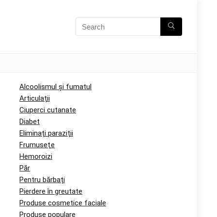
Alcoolismul și fumatul
Articulații
Ciuperci cutanate
Diabet
Eliminați paraziții
Frumuseţe
Hemoroizi
Păr
Pentru bărbați
Pierdere în greutate
Produse cosmetice faciale
Produse populare