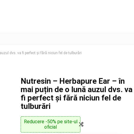
zul dvs. va fi perfect și fără niciun fel de tulburări
Nutresin – Herbapure Ear – în
mai puțin de o lună auzul dvs. va
fi perfect și fără niciun fel de
tulburări
Reducere -50% pe site-ul
oficial