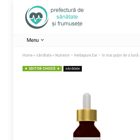
Menu
Home
»
sănătate
»
Nutresin – Herbapure Ear – în mai puțin de o lună au
EDITOR CHOICE
sănătate