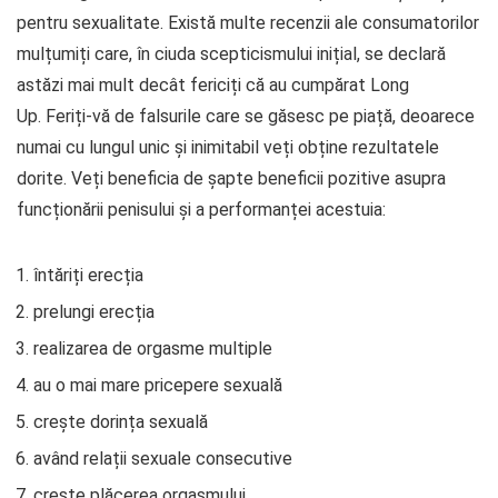
pentru sexualitate. Există multe recenzii ale consumatorilor
mulțumiți care, în ciuda scepticismului inițial, se declară
astăzi mai mult decât fericiți că au cumpărat Long
Up. Feriți-vă de falsurile care se găsesc pe piață, deoarece
numai cu lungul unic și inimitabil veți obține rezultatele
dorite. Veți beneficia de șapte beneficii pozitive asupra
funcționării penisului și a performanței acestuia:
întăriți erecția
prelungi erecția
realizarea de orgasme multiple
au o mai mare pricepere sexuală
crește dorința sexuală
având relații sexuale consecutive
crește plăcerea orgasmului