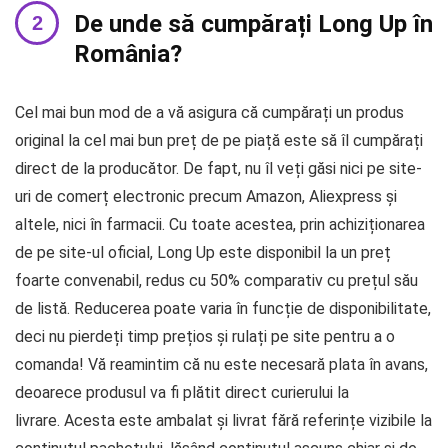
De unde să cumpărați Long Up în
România?
Cel mai bun mod de a vă asigura că cumpărați un produs
original la cel mai bun preț de pe piață este să îl cumpărați
direct de la producător. De fapt, nu îl veți găsi nici pe site-
uri de comerț electronic precum Amazon, Aliexpress și
altele, nici în farmacii. Cu toate acestea, prin achiziționarea
de pe site-ul oficial, Long Up este disponibil la un preț
foarte convenabil, redus cu 50% comparativ cu prețul său
de listă. Reducerea poate varia în funcție de disponibilitate,
deci nu pierdeți timp prețios și rulați pe site pentru a o
comanda! Vă reamintim că nu este necesară plata în avans,
deoarece produsul va fi plătit direct curierului la
livrare. Acesta este ambalat și livrat fără referințe vizibile la