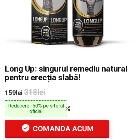
Long Up: singurul remediu natural
pentru erecția slabă!
318lei
159lei
Reducere -50% pe site-ul
oficial
COMANDA ACUM