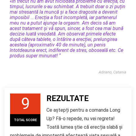
«În trecut nu am avut niciodată probleme cu erecția, cu
timpul, lucrurile s-au schimbat. A trebuit doar o zi puțin
mai stresantă la muncă și a face dragoste a devenit
imposibil … Erecția a fost incompletă, iar partenerul
meu nu a putut ajunge la orgasm. Am decis să am
acest tratament și vă spun, sincer, a fost cea mai bună
decizie luată vreodată. Am observat primele efecte
după câteva tablete, o întărire a erecției, prelungirea
acesteia (aproximativ 40 de minute), un penis
întotdeauna erect, indiferent de stres, oboseală etc. Ce
produs super minunat! “
Adriano, Catania
REZULTATE
9
Ce aștepți pentru a comanda Long
Up? Fă-o repede, nu vei regreta!
TOTAL SCORE
Toată lumea știe că erecția slabă și
problemele de impotență afectează viața sexuală a