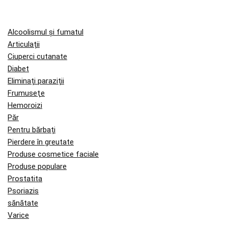
Alcoolismul și fumatul
Articulații
Ciuperci cutanate
Diabet
Eliminați paraziții
Frumuseţe
Hemoroizi
Păr
Pentru bărbați
Pierdere în greutate
Produse cosmetice faciale
Produse populare
Prostatita
Psoriazis
sănătate
Varice