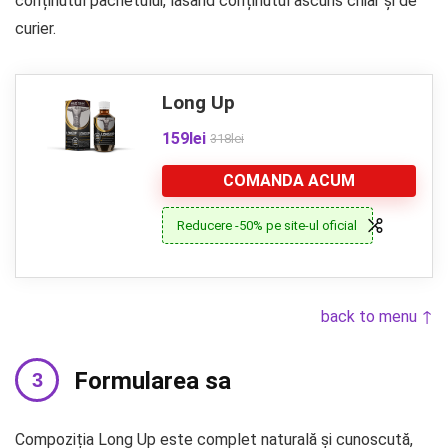
conținutul pachetului, lăsând conținutul ascuns chiar și de
curier.
Long Up
159lei
318lei
COMANDA ACUM
Reducere -50% pe site-ul oficial
back to menu ↑
Formularea sa
Compoziția Long Up este complet naturală și cunoscută,