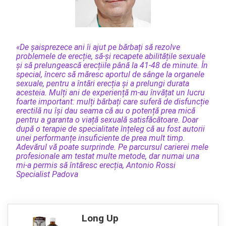
«De șaisprezece ani îi ajut pe bărbați să rezolve
problemele de erecție, să-și recapete abilitățile sexuale
și să prelungească erecțiile până la 41-48 de minute. În
special, încerc să măresc aportul de sânge la organele
sexuale, pentru a întări erecția și a prelungi durata
acesteia. Mulți ani de experiență m-au învățat un lucru
foarte important: mulți bărbați care suferă de disfuncție
erectilă nu își dau seama că au o potență prea mică
pentru a garanta o viață sexuală satisfăcătoare. Doar
după o terapie de specialitate înțeleg că au fost autorii
unei performanțe insuficiente de prea mult timp.
Adevărul vă poate surprinde. Pe parcursul carierei mele
profesionale am testat multe metode, dar numai una
mi-a permis să întăresc erecția, Antonio Rossi
Specialist Padova
Long Up