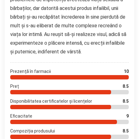
bărbaților, dar datorită acestui produs infailibil, unii
bărbați și-au recăpătat încrederea în sine pierdută de
mult și s-au eliberat de multe complexe recreând o
viața lor intimă. Au reușit să-și realizeze visul, adică să
experimenteze o plăcere intensă, cu erecții infailibile
și puternice, indiferent de vârstă.
Prezență în farmacii
10
Preț
8.5
Disponibilitatea certificatelor și licențelor
8.5
Eficacitate
9
Compoziția produsului
8.5