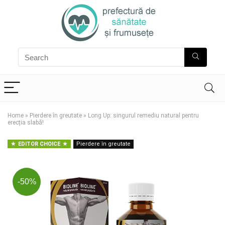
Home
»
Pierdere în greutate
»
Long Up: singurul remediu natural pentru
erecția slabă!
EDITOR CHOICE
Pierdere în greutate
-50%