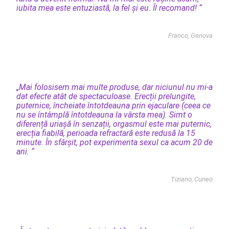
iubita mea este entuziastă, la fel și eu. Îl recomand! “
Franco, Genova
„Mai folosisem mai multe produse, dar niciunul nu mi-a
dat efecte atât de spectaculoase. Erecții prelungite,
puternice, încheiate întotdeauna prin ejaculare (ceea ce
nu se întâmplă întotdeauna la vârsta mea). Simt o
diferență uriașă în senzații, orgasmul este mai puternic,
erecția fiabilă, perioada refractară este redusă la 15
minute. În sfârșit, pot experimenta sexul ca acum 20 de
ani. “
Tiziano, Cuneo