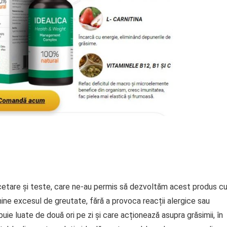
ercetare și teste, care ne-au permis să dezvoltăm acest produs c
mine excesul de greutate, fără a provoca reacții alergice sau
uie luate de două ori pe zi și care acționează asupra grăsimii, în