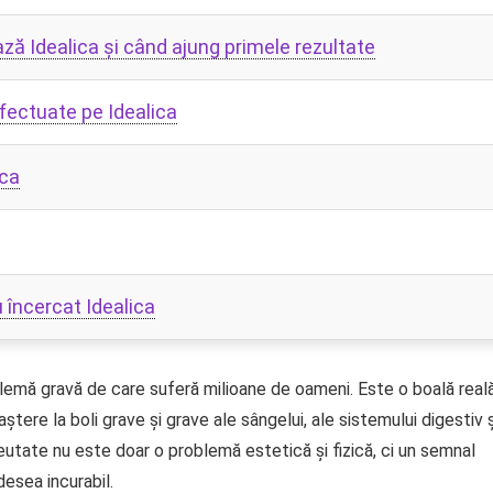
ază Idealica și când ajung primele rezultate
efectuate pe Idealica
ica
u încercat Idealica
emă gravă de care suferă milioane de oameni. Este o boală reală
tere la boli grave și grave ale sângelui, ale sistemului digestiv ș
greutate nu este doar o problemă estetică și fizică, ci un semnal
desea incurabil.