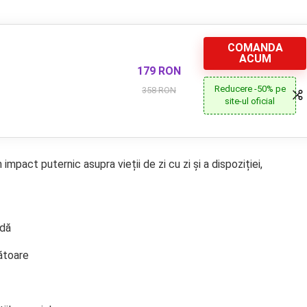
COMANDA
ACUM
179 RON
Reducere -50% pe
358 RON
site-ul oficial
pact puternic asupra vieții de zi cu zi și a dispoziției,
ndă
ătoare