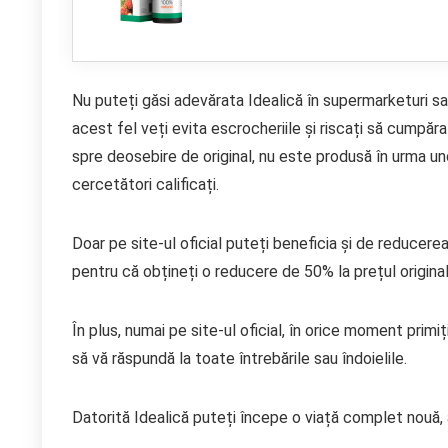
Nu puteți găsi adevărata Idealică în supermarketuri sau 
acest fel veți evita escrocheriile și riscați să cumpăra
spre deosebire de original, nu este produsă în urma un
cercetători calificați.
Doar pe site-ul oficial puteți beneficia și de reducer
pentru că obțineți o reducere de 50% la prețul original
În plus, numai pe site-ul oficial, în orice moment primi
să vă răspundă la toate întrebările sau îndoielile.
Datorită Idealică puteți începe o viață complet nouă, 