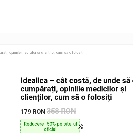
ți, opiniile medicilor și clienților, cum să o folosiți
Idealica – cât costă, de unde să
cumpărați, opiniile medicilor și
clienților, cum să o folosiți
358 RON
179 RON
Reducere -50% pe site-ul
oficial