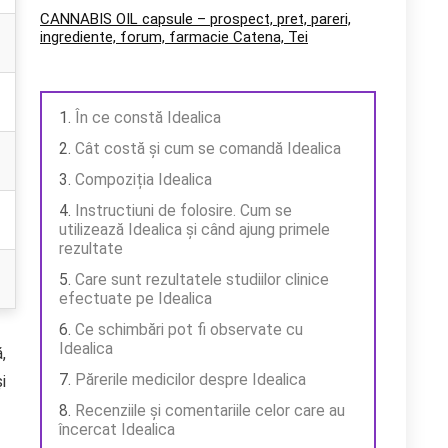
CANNABIS OIL capsule – prospect, pret, pareri,
ingrediente, forum, farmacie Catena, Tei
În ce constă Idealica
Cât costă și cum se comandă Idealica
Compoziția Idealica
Instructiuni de folosire. Cum se
utilizează Idealica și când ajung primele
rezultate
Care sunt rezultatele studiilor clinice
efectuate pe Idealica
Ce schimbări pot fi observate cu
Idealica
,
Părerile medicilor despre Idealica
i
Recenziile și comentariile celor care au
încercat Idealica