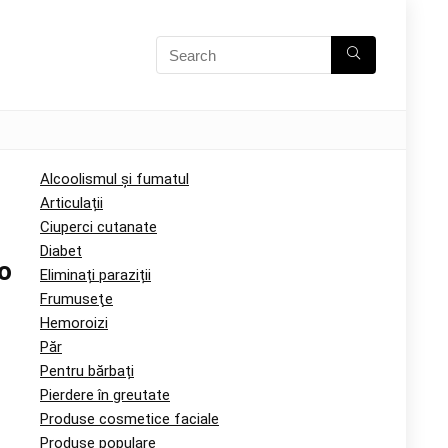
Alcoolismul și fumatul
Articulații
Ciuperci cutanate
Diabet
 o
Eliminați paraziții
Frumuseţe
Hemoroizi
Păr
Pentru bărbați
Pierdere în greutate
Produse cosmetice faciale
Produse populare