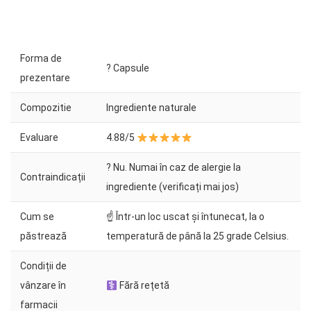
Forma de
? Capsule
prezentare
Compozitie
Ingrediente naturale
Evaluare
4.88/5
? Nu. Numai în caz de alergie la
Contraindicații
ingrediente (verificați mai jos)
Cum se
☝ Într-un loc uscat și întunecat, la o
păstrează
temperatură de până la 25 grade Celsius.
Condiții de
vânzare în
Fără rețetă
farmacii