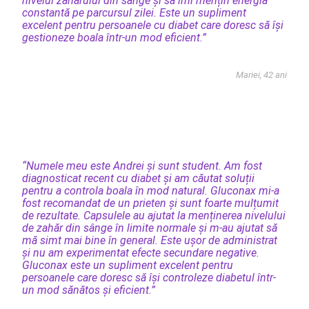
nivelul zahărului din sânge și să îmi mențin energia
constantă pe parcursul zilei. Este un supliment
excelent pentru persoanele cu diabet care doresc să își
gestioneze boala într-un mod eficient.”
Mariei, 42 ani
“Numele meu este Andrei și sunt student. Am fost
diagnosticat recent cu diabet și am căutat soluții
pentru a controla boala în mod natural. Gluconax mi-a
fost recomandat de un prieten și sunt foarte mulțumit
de rezultate. Capsulele au ajutat la menținerea nivelului
de zahăr din sânge în limite normale și m-au ajutat să
mă simt mai bine în general. Este ușor de administrat
și nu am experimentat efecte secundare negative.
Gluconax este un supliment excelent pentru
persoanele care doresc să își controleze diabetul într-
un mod sănătos și eficient.”