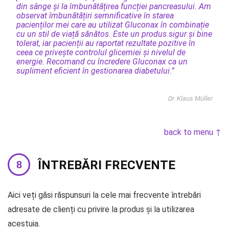
din sânge și la îmbunătățirea funcției pancreasului. Am
observat îmbunătățiri semnificative în starea
pacienților mei care au utilizat Gluconax în combinație
cu un stil de viață sănătos. Este un produs sigur și bine
tolerat, iar pacienții au raportat rezultate pozitive în
ceea ce privește controlul glicemiei și nivelul de
energie. Recomand cu încredere Gluconax ca un
supliment eficient în gestionarea diabetului.”
Dr. Klaus Müller
back to menu ↑
ÎNTREBĂRI FRECVENTE
Aici veți găsi răspunsuri la cele mai frecvente întrebări
adresate de clienți cu privire la produs și la utilizarea
acestuia.