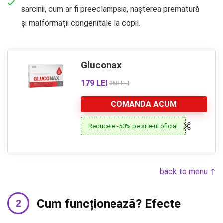
sarcinii, cum ar fi preeclampsia, nașterea prematură
și malformații congenitale la copil.
Gluconax
179 LEI
358 LEI
COMANDA ACUM
Reducere -50% pe site-ul oficial
back to menu ↑
Cum funcționează? Efecte