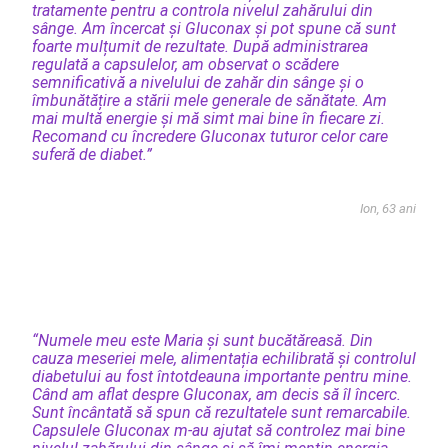
tratamente pentru a controla nivelul zahărului din
sânge. Am încercat și Gluconax și pot spune că sunt
foarte mulțumit de rezultate. După administrarea
regulată a capsulelor, am observat o scădere
semnificativă a nivelului de zahăr din sânge și o
îmbunătățire a stării mele generale de sănătate. Am
mai multă energie și mă simt mai bine în fiecare zi.
Recomand cu încredere Gluconax tuturor celor care
suferă de diabet.”
Ion, 63 ani
“Numele meu este Maria și sunt bucătăreasă. Din
cauza meseriei mele, alimentația echilibrată și controlul
diabetului au fost întotdeauna importante pentru mine.
Când am aflat despre Gluconax, am decis să îl încerc.
Sunt încântată să spun că rezultatele sunt remarcabile.
Capsulele Gluconax m-au ajutat să controlez mai bine