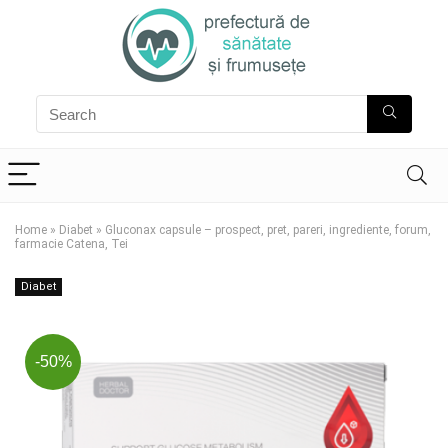
Home
»
Diabet
»
Gluconax capsule – prospect, pret, pareri, ingrediente, forum,
farmacie Catena, Tei
Diabet
-50%