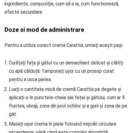
ingrediente, compoziţie, cum să o ia, cum functioneazã,
efecte secundare.
Doze si mod de administrare
Pentru a utiliza corect crema Carattia, urmați acești pași:
Curățați fața și gâtul cu un demachiant delicat și clătiți
cu apă călduță. Tamponați ușor cu un prosop curat
pentru a usca pielea.
Luați o cantitate mică de cremă Carattia pe degete și
aplicați-o în punctele-cheie ale feței și gâtului, cum ar fi
fruntea, obraji, zona din jurul ochilor și a gurii și zona de pe
gât.
Masați ușor crema în piele folosind mișcări circulare
ascendente, până când este complet absorbită.