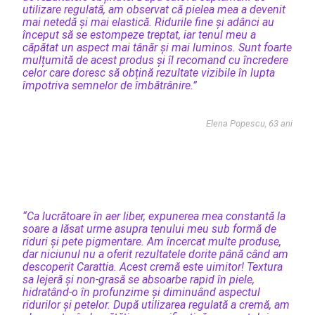
utilizare regulată, am observat că pielea mea a devenit
mai netedă și mai elastică. Ridurile fine și adânci au
început să se estompeze treptat, iar tenul meu a
căpătat un aspect mai tânăr și mai luminos. Sunt foarte
mulțumită de acest produs și îl recomand cu încredere
celor care doresc să obțină rezultate vizibile în lupta
împotriva semnelor de îmbătrânire.”
Elena Popescu, 63 ani
“Ca lucrătoare în aer liber, expunerea mea constantă la
soare a lăsat urme asupra tenului meu sub formă de
riduri și pete pigmentare. Am încercat multe produse,
dar niciunul nu a oferit rezultatele dorite până când am
descoperit Carattia. Acest cremă ​​este uimitor! Textura
sa lejeră și non-grasă se absoarbe rapid în piele,
hidratând-o în profunzime și diminuând aspectul
ridurilor și petelor. După utilizarea regulată a cremă, am