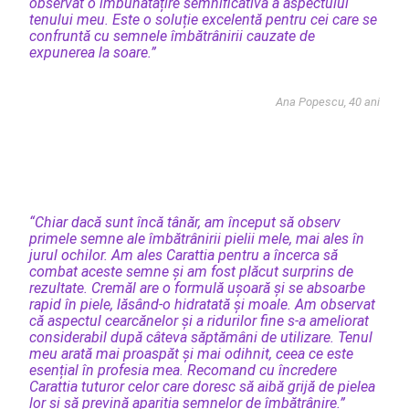
observat o îmbunătățire semnificativă a aspectului
tenului meu. Este o soluție excelentă pentru cei care se
confruntă cu semnele îmbătrânirii cauzate de
expunerea la soare.”
Ana Popescu, 40 ani
“Chiar dacă sunt încă tânăr, am început să observ
primele semne ale îmbătrânirii pielii mele, mai ales în
jurul ochilor. Am ales Carattia pentru a încerca să
combat aceste semne și am fost plăcut surprins de
rezultate. Cremăl are o formulă ușoară și se absoarbe
rapid în piele, lăsând-o hidratată și moale. Am observat
că aspectul cearcănelor și a ridurilor fine s-a ameliorat
considerabil după câteva săptămâni de utilizare. Tenul
meu arată mai proaspăt și mai odihnit, ceea ce este
esențial în profesia mea. Recomand cu încredere
Carattia tuturor celor care doresc să aibă grijă de pielea
lor și să prevină apariția semnelor de îmbătrânire.”