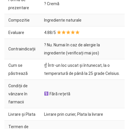
? Cremă
prezentare
Compozitie
Ingrediente naturale
Evaluare
4.88/5
? Nu. Numai în caz de alergie la
Contraindicații
ingrediente (verificați mai jos)
Cum se
☝ Într-un loc uscat și întunecat, la o
păstrează
temperatură de până la 25 grade Celsius.
Condiții de
vânzare în
Fără rețetă
farmacii
Livrare și Plata
Livrare prin curier, Plata la livrare
Termen de