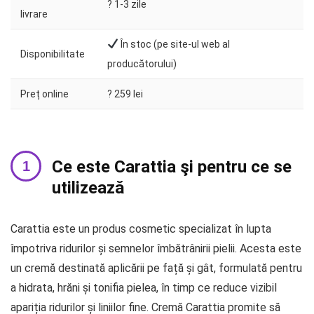
?️ 1-3 zile
livrare
În stoc (pe site-ul web al
Disponibilitate
producătorului)
Preț online
? 259 lei
Ce este Carattia şi pentru ce se
utilizează
Carattia este un produs cosmetic specializat în lupta
împotriva ridurilor și semnelor îmbătrânirii pielii. Acesta este
un cremă destinată aplicării pe față și gât, formulată pentru
a hidrata, hrăni și tonifia pielea, în timp ce reduce vizibil
apariția ridurilor și liniilor fine. Cremă Carattia promite să