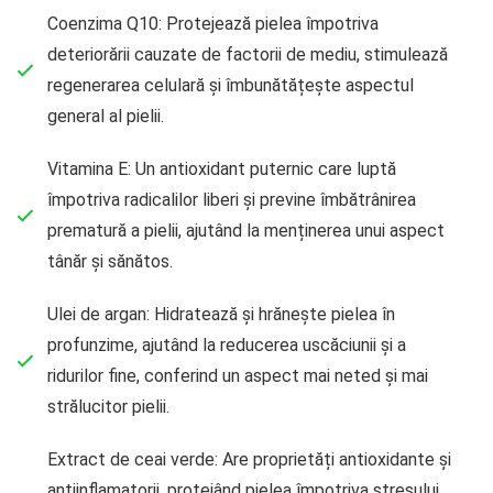
Coenzima Q10: Protejează pielea împotriva
deteriorării cauzate de factorii de mediu, stimulează
regenerarea celulară și îmbunătățește aspectul
general al pielii.
Vitamina E: Un antioxidant puternic care luptă
împotriva radicalilor liberi și previne îmbătrânirea
prematură a pielii, ajutând la menținerea unui aspect
tânăr și sănătos.
Ulei de argan: Hidratează și hrănește pielea în
profunzime, ajutând la reducerea uscăciunii și a
ridurilor fine, conferind un aspect mai neted și mai
strălucitor pielii.
Extract de ceai verde: Are proprietăți antioxidante și
antiinflamatorii, protejând pielea împotriva stresului