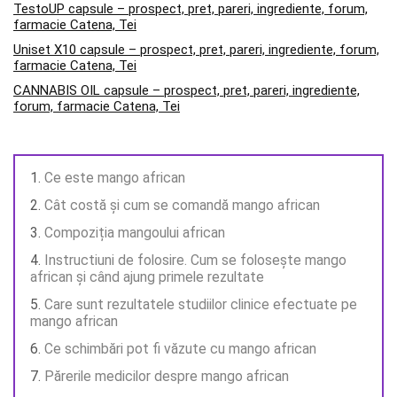
TestoUP capsule – prospect, pret, pareri, ingrediente, forum,
farmacie Catena, Tei
Uniset X10 capsule – prospect, pret, pareri, ingrediente, forum,
farmacie Catena, Tei
CANNABIS OIL capsule – prospect, pret, pareri, ingrediente,
forum, farmacie Catena, Tei
Ce este mango african
Cât costă și cum se comandă mango african
Compoziția mangoului african
Instructiuni de folosire. Cum se folosește mango
african și când ajung primele rezultate
Care sunt rezultatele studiilor clinice efectuate pe
mango african
Ce schimbări pot fi văzute cu mango african
Părerile medicilor despre mango african