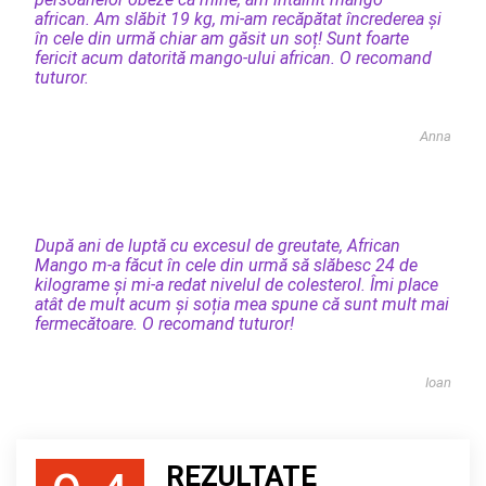
african. Am slăbit 19 kg, mi-am recăpătat încrederea și
în cele din urmă chiar am găsit un soț! Sunt foarte
fericit acum datorită mango-ului african. O recomand
tuturor.
Anna
După ani de luptă cu excesul de greutate, African
Mango m-a făcut în cele din urmă să slăbesc 24 de
kilograme și mi-a redat nivelul de colesterol. Îmi place
atât de mult acum și soția mea spune că sunt mult mai
fermecătoare. O recomand tuturor!
Ioan
REZULTATE