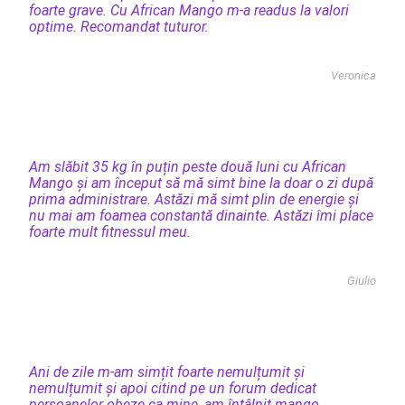
foarte grave. Cu African Mango m-a readus la valori
optime. Recomandat tuturor.
Veronica
Am slăbit 35 kg în puțin peste două luni cu African
Mango și am început să mă simt bine la doar o zi după
prima administrare. Astăzi mă simt plin de energie și
nu mai am foamea constantă dinainte. Astăzi îmi place
foarte mult fitnessul meu.
Giulio
Ani de zile m-am simțit foarte nemulțumit și
nemulțumit și apoi citind pe un forum dedicat
persoanelor obeze ca mine, am întâlnit mango