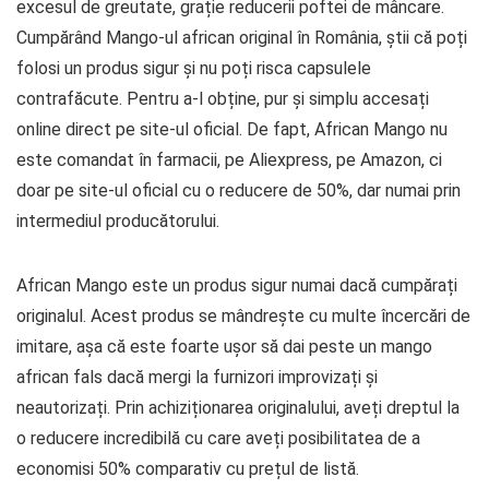
excesul de greutate, grație reducerii poftei de mâncare.
Cumpărând Mango-ul african original în România, știi că poți
folosi un produs sigur și nu poți risca capsulele
contrafăcute. Pentru a-l obține, pur și simplu accesați
online direct pe site-ul oficial. De fapt, African Mango nu
este comandat în farmacii, pe Aliexpress, pe Amazon, ci
doar pe site-ul oficial cu o reducere de 50%, dar numai prin
intermediul producătorului.
African Mango este un produs sigur numai dacă cumpărați
originalul. Acest produs se mândrește cu multe încercări de
imitare, așa că este foarte ușor să dai peste un mango
african fals dacă mergi la furnizori improvizați și
neautorizați. Prin achiziționarea originalului, aveți dreptul la
o reducere incredibilă cu care aveți posibilitatea de a
economisi 50% comparativ cu prețul de listă.