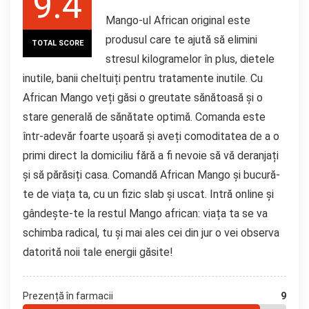
9.4
Mango-ul African original este
produsul care te ajută să elimini
TOTAL SCORE
stresul kilogramelor în plus, dietele
inutile, banii cheltuiți pentru tratamente inutile. Cu
African Mango veți găsi o greutate sănătoasă și o
stare generală de sănătate optimă. Comanda este
într-adevăr foarte ușoară și aveți comoditatea de a o
primi direct la domiciliu fără a fi nevoie să vă deranjați
și să părăsiți casa. Comandă African Mango și bucură-
te de viața ta, cu un fizic slab și uscat. Intră online și
gândește-te la restul Mango african: viața ta se va
schimba radical, tu și mai ales cei din jur o vei observa
datorită noii tale energii găsite!
Prezență în farmacii
9