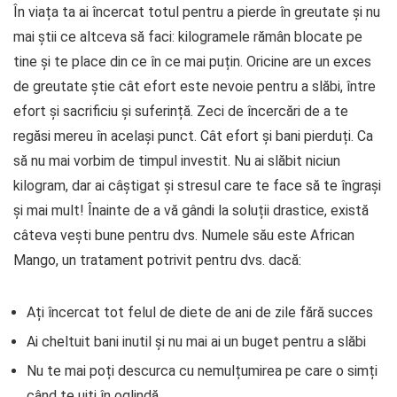
În viața ta ai încercat totul pentru a pierde în greutate și nu
mai știi ce altceva să faci: kilogramele rămân blocate pe
tine și te place din ce în ce mai puțin. Oricine are un exces
de greutate știe cât efort este nevoie pentru a slăbi, între
efort și sacrificiu și suferință. Zeci de încercări de a te
regăsi mereu în același punct. Cât efort și bani pierduți. Ca
să nu mai vorbim de timpul investit. Nu ai slăbit niciun
kilogram, dar ai câștigat și stresul care te face să te îngrași
și mai mult! Înainte de a vă gândi la soluții drastice, există
câteva vești bune pentru dvs. Numele său este African
Mango, un tratament potrivit pentru dvs. dacă:
Ați încercat tot felul de diete de ani de zile fără succes
Ai cheltuit bani inutil și nu mai ai un buget pentru a slăbi
Nu te mai poți descurca cu nemulțumirea pe care o simți
când te uiți în oglindă