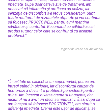
imediată. După doar câteva zile de tratament, am
observat că inflamația și umflarea au scăzut, iar
senzația de disconfort s-a redus considerabil. Sunt
foarte mulțumit de rezultatele obținute și voi continua
să folosesc PROCTOWELL pentru a-mi menține
sănătatea și confortul. Recomand cu căldură acest
produs tuturor celor care se confruntă cu această
problemă.”
Inginer de 39 de ani, Alexandru
“În calitate de casieră la un supermarket, petrec ore
întregi stând în picioare, iar disconfortul cauzat de
hemoroizi a devenit o problemă persistentă pentru
mine. Am încercat diverse creme și unguente, dar
niciunul nu a avut un efect semnificativ. Însă, după ce
am început să folosesc PROCTOWELL, am simțit o
diferență imediată. Crema este ușor de aplicat și se