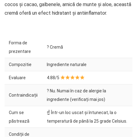
cocos și cacao, galbenele, arnică de munte și aloe, această
cremă oferă un efect hidratant și antiinflamator.
Forma de
? Cremă
prezentare
Compozitie
Ingrediente naturale
Evaluare
4.88/5
? Nu. Numai în caz de alergie la
Contraindicații
ingrediente (verificați mai jos)
Cum se
☝ Într-un loc uscat și întunecat, la o
păstrează
temperatură de până la 25 grade Celsius.
Condiții de