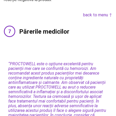
back to menu ↑
Părerile medicilor
“PROCTOWELL este o opțiune excelentă pentru
pacienții mei care se confruntă cu hemoroizi. Am
recomandat acest produs pacienților mei deoarece
conține ingrediente naturale cu proprietăți
antiinflamatoare și calmante. Am observat că pacienții
care au utilizat PROCTOWELL au avut o reducere
semnificativă a inflamației și a disconfortului asociat
hemoroizilor. Textura sa cremoasă și ușor de aplicat
face tratamentul mai confortabil pentru pacienți. În
plus, absența unor reacții adverse semnificative la
utilizarea acestui produs îl face o alegere sigură pentru
majoritatea pacienților. În concluzie, consider că