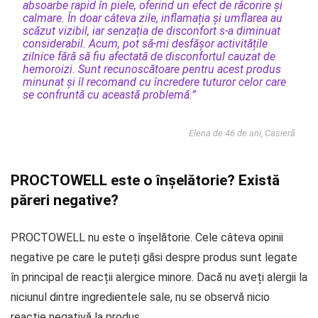
absoarbe rapid în piele, oferind un efect de răcorire și
calmare. În doar câteva zile, inflamația și umflarea au
scăzut vizibil, iar senzația de disconfort s-a diminuat
considerabil. Acum, pot să-mi desfășor activitățile
zilnice fără să fiu afectată de disconfortul cauzat de
hemoroizi. Sunt recunoscătoare pentru acest produs
minunat și îl recomand cu încredere tuturor celor care
se confruntă cu această problemă.”
Elena de 46 de ani, Casieră
PROCTOWELL este o înșelătorie? Există
păreri negative?
PROCTOWELL nu este o înșelătorie. Cele câteva opinii
negative pe care le puteți găsi despre produs sunt legate
în principal de reacții alergice minore. Dacă nu aveți alergii la
niciunul dintre ingredientele sale, nu se observă nicio
reacție negativă la produs.