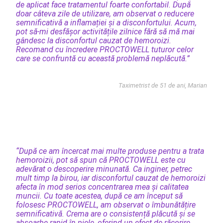
de aplicat face tratamentul foarte confortabil. După
doar câteva zile de utilizare, am observat o reducere
semnificativă a inflamației și a disconfortului. Acum,
pot să-mi desfășor activitățile zilnice fără să mă mai
gândesc la disconfortul cauzat de hemoroizi.
Recomand cu încredere PROCTOWELL tuturor celor
care se confruntă cu această problemă neplăcută.”
Taximetrist de 51 de ani, Marian
“După ce am încercat mai multe produse pentru a trata
hemoroizii, pot să spun că PROCTOWELL este cu
adevărat o descoperire minunată. Ca inginer, petrec
mult timp la birou, iar disconfortul cauzat de hemoroizi
afecta în mod serios concentrarea mea și calitatea
muncii. Cu toate acestea, după ce am început să
folosesc PROCTOWELL, am observat o îmbunătățire
semnificativă. Crema are o consistență plăcută și se
absoarbe rapid în piele, oferind un efect de răcorire