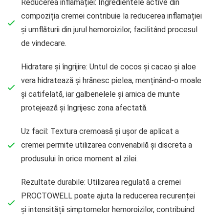
Reducerea inflamației: Ingredientele active din
compoziția cremei contribuie la reducerea inflamației
și umflăturii din jurul hemoroizilor, facilitând procesul
de vindecare.
Hidratare și îngrijire: Untul de cocos și cacao și aloe
vera hidratează și hrănesc pielea, menținând-o moale
și catifelată, iar galbenelele și arnica de munte
protejează și îngrijesc zona afectată.
Uz facil: Textura cremoasă și ușor de aplicat a
cremei permite utilizarea convenabilă și discreta a
produsului în orice moment al zilei.
Rezultate durabile: Utilizarea regulată a cremei
PROCTOWELL poate ajuta la reducerea recurenței
și intensității simptomelor hemoroizilor, contribuind