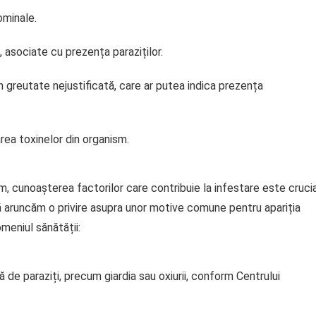
ominale.
 asociate cu prezența paraziților.
 greutate nejustificată, care ar putea indica prezența
rea toxinelor din organism.
m, cunoașterea factorilor care contribuie la infestare este cruci
ă aruncăm o privire asupra unor motive comune pentru apariția
meniul sănătății:
e paraziți, precum giardia sau oxiurii, conform Centrului