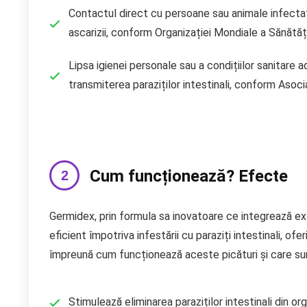
Contactul direct cu persoane sau animale infectat
ascarizii, conform Organizației Mondiale a Sănătăț
Lipsa igienei personale sau a condițiilor sanitare
transmiterea paraziților intestinali, conform Asoc
Cum funcționează? Efecte
Germidex, prin formula sa inovatoare ce integrează ext
eficient împotriva infestării cu paraziți intestinali, o
împreună cum funcționează aceste picături și care sun
Stimulează eliminarea paraziților intestinali din or