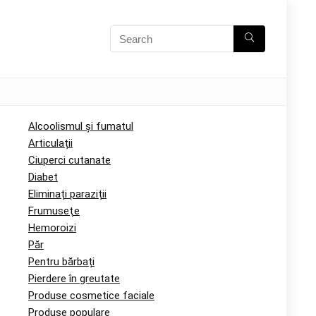
Alcoolismul și fumatul
Articulații
Ciuperci cutanate
Diabet
Eliminați paraziții
Frumuseţe
Hemoroizi
Păr
Pentru bărbați
Pierdere în greutate
Produse cosmetice faciale
Produse populare