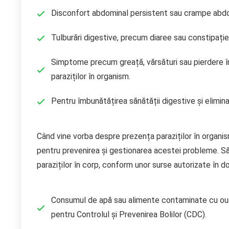
Disconfort abdominal persistent sau crampe abd
Tulburări digestive, precum diaree sau constipație,
Simptome precum greață, vărsături sau pierdere în
paraziților în organism.
Pentru îmbunătățirea sănătății digestive și elimina
Când vine vorba despre prezența paraziților în organis
pentru prevenirea și gestionarea acestei probleme. S
paraziților în corp, conform unor surse autorizate în do
Consumul de apă sau alimente contaminate cu ouă d
pentru Controlul și Prevenirea Bolilor (CDC).