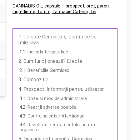
CANNABIS OIL capsule – prospect, pret, pareri,
ingrediente, forum, farmacie Catena, Tei
Ce este Germidex şi pentru ce se
utilizează
Indicatii terapeutice
Cum funcționează? Efecte
Beneficiile Germidex
Compozitie
Prospect: Informaţii pentru utilizator
Doze si mod de administrare
Reacţii adverse posibile
Contraindicatii / Atentionari
Rezultatele tratamentului pentru
organism
De unde pot cumpăra Germidex: