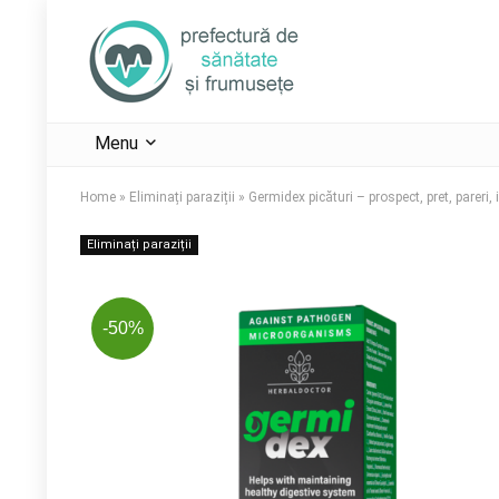
Menu
Home
»
Eliminați paraziții
»
Germidex picături – prospect, pret, pareri
Eliminați paraziții
-50%