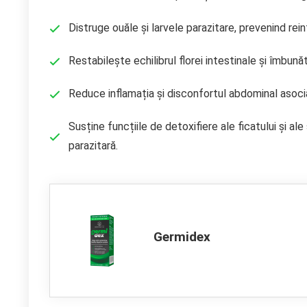
Distruge ouăle și larvele parazitare, prevenind rei
Restabilește echilibrul florei intestinale și îmbun
Reduce inflamația și disconfortul abdominal asoci
Susține funcțiile de detoxifiere ale ficatului și al
parazitară.
Germidex