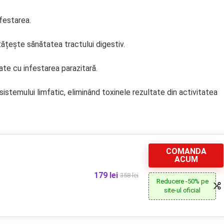
nfestarea.
ătățește sănătatea tractului digestiv.
ate cu infestarea parazitară.
e sistemului limfatic, eliminând toxinele rezultate din activitatea
COMANDA
ACUM
179 lei
358 lei
Reducere -50% pe
site-ul oficial