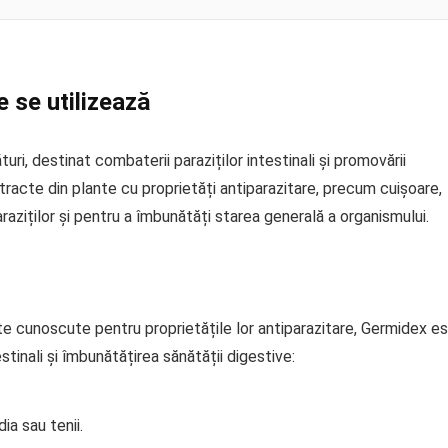
 se utilizează
i, destinat combaterii paraziților intestinali și promovării
racte din plante cu proprietăți antiparazitare, precum cuișoare,
paraziților și pentru a îmbunătăți starea generală a organismului.
te cunoscute pentru proprietățile lor antiparazitare, Germidex e
tinali și îmbunătățirea sănătății digestive:
dia sau tenii.