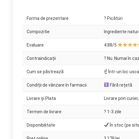
Forma de prezentare
? Picături
Compozitie
Ingrediente natur
Evaluare
4.88/5
Contraindicații
? Nu. Numai în caz
Cum se păstrează
☝ Într-un loc usca
Condiții de vânzare în farmacii
Fără rețetă
Livrare și Plata
Livrare prin curier,
Termen de livrare
?️ 1-3 zile
Disponibilitate
În stoc (pe sit
Preț online
? 179 lei