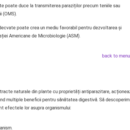
e poate duce la transmiterea paraziților precum teniile sau
ii (OMS).
 adecvate poate crea un mediu favorabil pentru dezvoltarea și
iației Americane de Microbiologie (ASM).
back to menu
racte naturale din plante cu proprietăți antiparazitare, acționea
ferind multiple beneficii pentru sănătatea digestivă. Să descoperim
t efectele lor asupra organismului:
ganism.