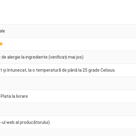
ale
 de alergie la ingrediente (verificați mai jos)
t și întunecat, la o temperatură de până la 25 grade Celsius.
 Plata la livrare
e-ul web al producătorului)