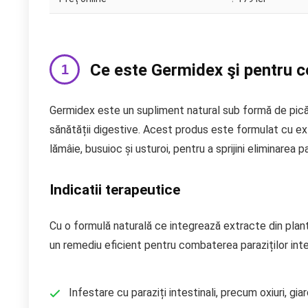
Ce este Germidex şi pentru ce
Germidex este un supliment natural sub formă de picătur
sănătății digestive. Acest produs este formulat cu ext
lămâie, busuioc și usturoi, pentru a sprijini eliminarea 
Indicatii terapeutice
Cu o formulă naturală ce integrează extracte din plan
un remediu eficient pentru combaterea paraziților intes
Infestare cu paraziți intestinali, precum oxiuri, giar